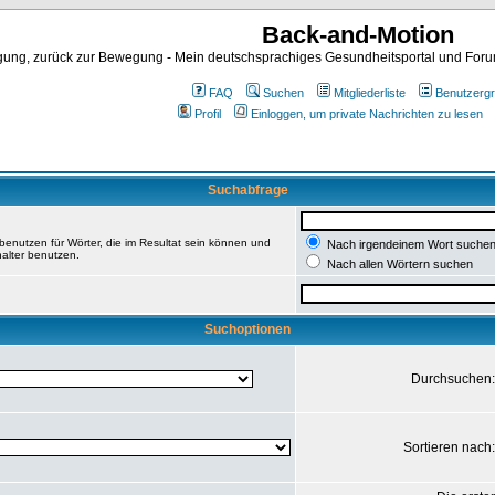
Back-and-Motion
ng, zurück zur Bewegung - Mein deutschsprachiges Gesundheitsportal und Forum 
FAQ
Suchen
Mitgliederliste
Benutzerg
Profil
Einloggen, um private Nachrichten zu lesen
Suchabfrage
enutzen für Wörter, die im Resultat sein können und
Nach irgendeinem Wort suche
halter benutzen.
Nach allen Wörtern suchen
Suchoptionen
Durchsuchen
Sortieren nach