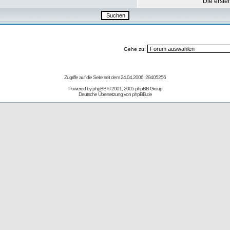
Die erste
Gehe zu:
Zugriffe auf die Seite seit dem 24.04.2006: 29405256
Powered by
phpBB
© 2001, 2005 phpBB Group
Deutsche Übersetzung von
phpBB.de