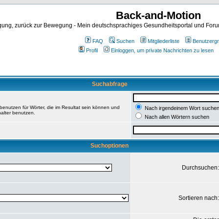
Back-and-Motion
ng, zurück zur Bewegung - Mein deutschsprachiges Gesundheitsportal und Forum 
FAQ
Suchen
Mitgliederliste
Benutzerg
Profil
Einloggen, um private Nachrichten zu lesen
Suchabfrage
enutzen für Wörter, die im Resultat sein können und
Nach irgendeinem Wort suche
halter benutzen.
Nach allen Wörtern suchen
Suchoptionen
Durchsuchen
Sortieren nach