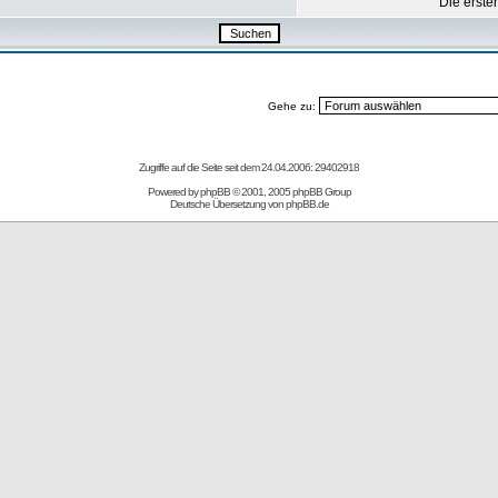
Die erste
Gehe zu:
Zugriffe auf die Seite seit dem 24.04.2006: 29402918
Powered by
phpBB
© 2001, 2005 phpBB Group
Deutsche Übersetzung von
phpBB.de