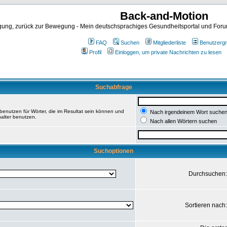
Back-and-Motion
ng, zurück zur Bewegung - Mein deutschsprachiges Gesundheitsportal und Forum 
FAQ
Suchen
Mitgliederliste
Benutzerg
Profil
Einloggen, um private Nachrichten zu lesen
Suchabfrage
enutzen für Wörter, die im Resultat sein können und
Nach irgendeinem Wort suche
halter benutzen.
Nach allen Wörtern suchen
Suchoptionen
Durchsuchen
Sortieren nach