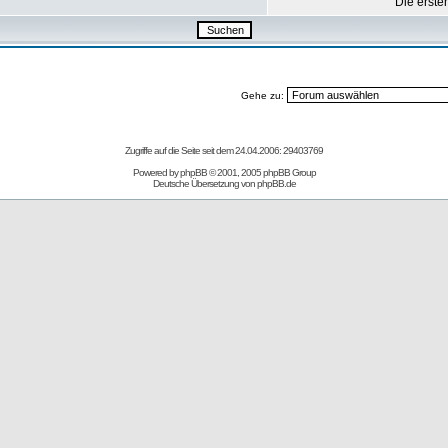
Die erste
Gehe zu:
Zugriffe auf die Seite seit dem 24.04.2006: 29403769
Powered by
phpBB
© 2001, 2005 phpBB Group
Deutsche Übersetzung von
phpBB.de