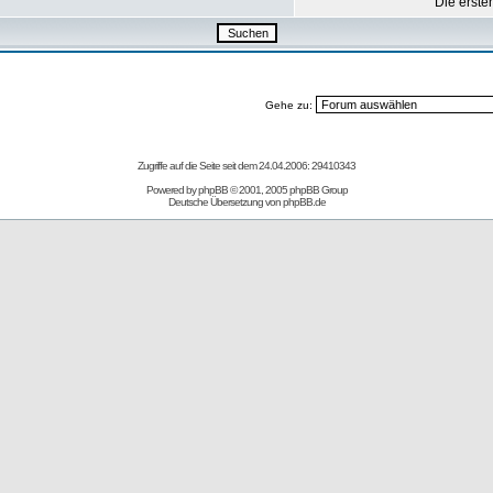
Die erste
Gehe zu:
Zugriffe auf die Seite seit dem 24.04.2006: 29410343
Powered by
phpBB
© 2001, 2005 phpBB Group
Deutsche Übersetzung von
phpBB.de