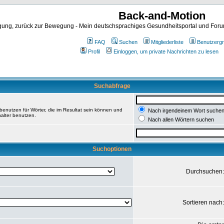
Back-and-Motion
ng, zurück zur Bewegung - Mein deutschsprachiges Gesundheitsportal und Forum 
FAQ
Suchen
Mitgliederliste
Benutzerg
Profil
Einloggen, um private Nachrichten zu lesen
Suchabfrage
enutzen für Wörter, die im Resultat sein können und
Nach irgendeinem Wort suche
halter benutzen.
Nach allen Wörtern suchen
Suchoptionen
Durchsuchen
Sortieren nach