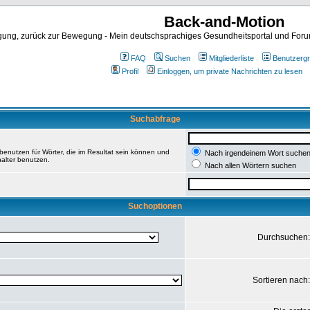
Back-and-Motion
ng, zurück zur Bewegung - Mein deutschsprachiges Gesundheitsportal und Forum 
FAQ
Suchen
Mitgliederliste
Benutzerg
Profil
Einloggen, um private Nachrichten zu lesen
Suchabfrage
enutzen für Wörter, die im Resultat sein können und
Nach irgendeinem Wort suche
halter benutzen.
Nach allen Wörtern suchen
Suchoptionen
Durchsuchen
Sortieren nach