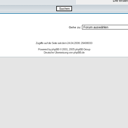
Die erste
Gehe zu:
Zugriffe auf die Seite seit dem 24.04.2006: 29408033
Powered by
phpBB
© 2001, 2005 phpBB Group
Deutsche Übersetzung von
phpBB.de