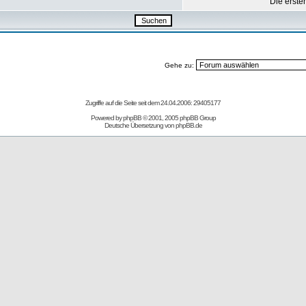
Die erste
Gehe zu:
Zugriffe auf die Seite seit dem 24.04.2006: 29405177
Powered by
phpBB
© 2001, 2005 phpBB Group
Deutsche Übersetzung von
phpBB.de