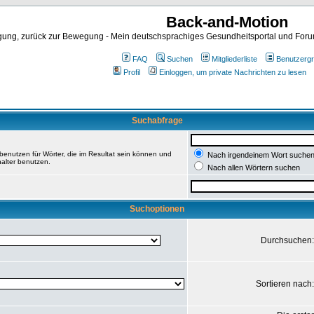
Back-and-Motion
ng, zurück zur Bewegung - Mein deutschsprachiges Gesundheitsportal und Forum 
FAQ
Suchen
Mitgliederliste
Benutzerg
Profil
Einloggen, um private Nachrichten zu lesen
Suchabfrage
enutzen für Wörter, die im Resultat sein können und
Nach irgendeinem Wort suche
halter benutzen.
Nach allen Wörtern suchen
Suchoptionen
Durchsuchen
Sortieren nach