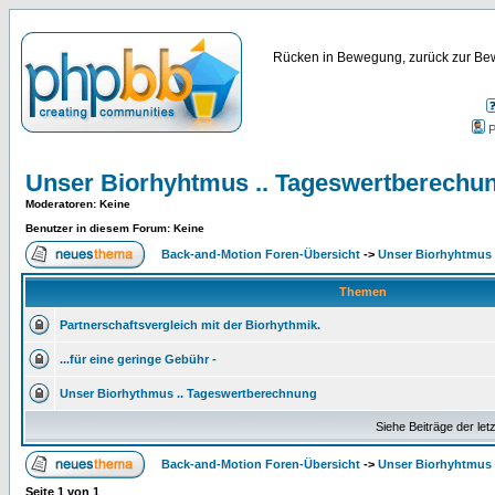
Rücken in Bewegung, zurück zur Bew
P
Unser Biorhyhtmus .. Tageswertberechu
Moderatoren
: Keine
Benutzer in diesem Forum: Keine
Back-and-Motion Foren-Übersicht
->
Unser Biorhyhtmus 
Themen
Partnerschaftsvergleich mit der Biorhythmik.
...für eine geringe Gebühr -
Unser Biorhythmus .. Tageswertberechnung
Siehe Beiträge der let
Back-and-Motion Foren-Übersicht
->
Unser Biorhyhtmus 
Seite
1
von
1