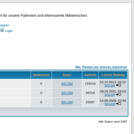
für unsere Patienten und interessierte Mitmenschen.
ruppen
Login
Alle Themen als gelesen markieren
Antworten
Autor
Aufrufe
Letzter Beitrag
10.10.2013, 04:22
0
BIGJIM
155018
BIGJIM
06.05.2011, 04:03
0
BIGJIM
68729
BIGJIM
14.08.2008, 20:39
0
BIGJIM
25287
BIGJIM
Alle Zeiten sind GMT