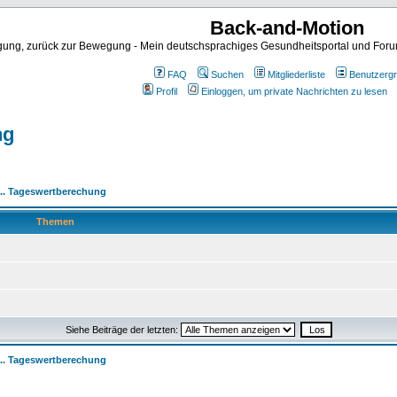
Back-and-Motion
ng, zurück zur Bewegung - Mein deutschsprachiges Gesundheitsportal und Forum 
FAQ
Suchen
Mitgliederliste
Benutzerg
Profil
Einloggen, um private Nachrichten zu lesen
ng
.. Tageswertberechung
Themen
Siehe Beiträge der letzten:
.. Tageswertberechung