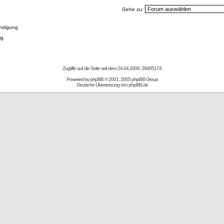
Gehe zu:
ndigung
ig
Zugriffe auf die Seite seit dem 24.04.2006: 29405174
Powered by
phpBB
© 2001, 2005 phpBB Group
Deutsche Übersetzung von
phpBB.de