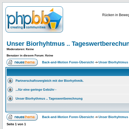
Rücken in Bewegu
Unser Biorhyhtmus .. Tageswertberechu
Moderatoren
: Keine
Benutzer in diesem Forum: Keine
Back-and-Motion Foren-Übersicht
->
Unser Biorhyhtmus 
Partnerschaftsvergleich mit der Biorhythmik.
...für eine geringe Gebühr -
Unser Biorhythmus .. Tageswertberechnung
Back-and-Motion Foren-Übersicht
->
Unser Biorhyhtmus 
Seite
1
von
1