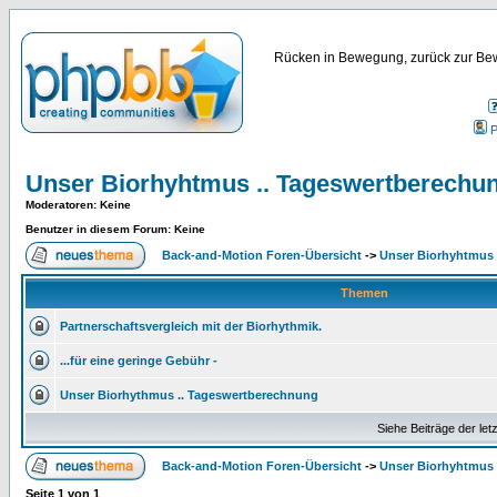
Rücken in Bewegung, zurück zur Bew
P
Unser Biorhyhtmus .. Tageswertberechu
Moderatoren
: Keine
Benutzer in diesem Forum: Keine
Back-and-Motion Foren-Übersicht
->
Unser Biorhyhtmus 
Themen
Partnerschaftsvergleich mit der Biorhythmik.
...für eine geringe Gebühr -
Unser Biorhythmus .. Tageswertberechnung
Siehe Beiträge der let
Back-and-Motion Foren-Übersicht
->
Unser Biorhyhtmus 
Seite
1
von
1