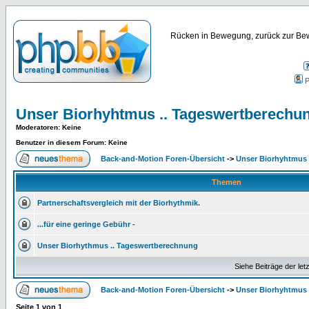
Rücken in Bewegung, zurück zur Bew
P
Unser Biorhyhtmus .. Tageswertberechu
Moderatoren
: Keine
Benutzer in diesem Forum: Keine
Back-and-Motion Foren-Übersicht
->
Unser Biorhyhtmus 
Themen
Partnerschaftsvergleich mit der Biorhythmik.
...für eine geringe Gebühr -
Unser Biorhythmus .. Tageswertberechnung
Siehe Beiträge der let
Back-and-Motion Foren-Übersicht
->
Unser Biorhyhtmus 
Seite
1
von
1