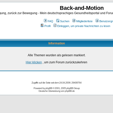
Back-and-Motion
ng, zurück zur Bewegung - Mein deutschsprachiges Gesundheitsportal und Forum 
FAQ
Suchen
Mitgliederliste
Benutzerg
Profil
Einloggen, um private Nachrichten zu lesen
Information
Alle Themen wurden als gelesen markiert.
Hier klicken
, um zum Forum zurückzukehren
Zugriffe auf die Seite seit dem 24.04.2006: 29408764
Powered by
phpBB
© 2001, 2005 phpBB Group
Deutsche Übersetzung von
phpBB.de