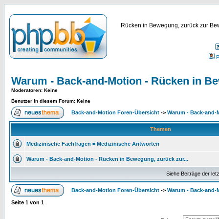
Rücken in Bewegung, zurück zur Bew
P
Warum - Back-and-Motion - Rücken in B
Moderatoren
: Keine
Benutzer in diesem Forum: Keine
Back-and-Motion Foren-Übersicht
->
Warum - Back-and-
Themen
Medizinische Fachfragen = Medizinische Antworten
Warum - Back-and-Motion - Rücken in Bewegung, zurück zur...
Siehe Beiträge der let
Back-and-Motion Foren-Übersicht
->
Warum - Back-and-
Seite
1
von
1