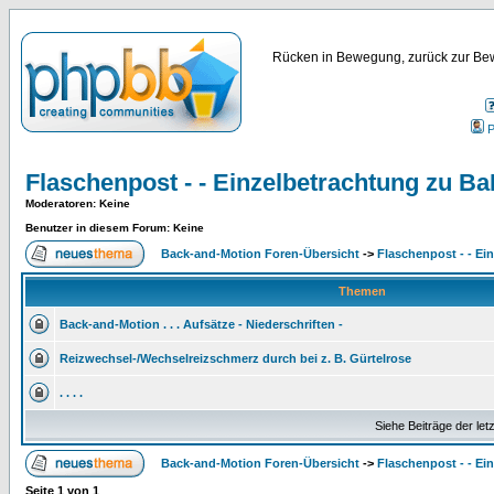
Rücken in Bewegung, zurück zur Bew
P
Flaschenpost - - Einzelbetrachtung zu B
Moderatoren
: Keine
Benutzer in diesem Forum: Keine
Back-and-Motion Foren-Übersicht
->
Flaschenpost - - Ei
Themen
Back-and-Motion . . . Aufsätze - Niederschriften -
Reizwechsel-/Wechselreizschmerz durch bei z. B. Gürtelrose
. . . .
Siehe Beiträge der let
Back-and-Motion Foren-Übersicht
->
Flaschenpost - - Ei
Seite
1
von
1