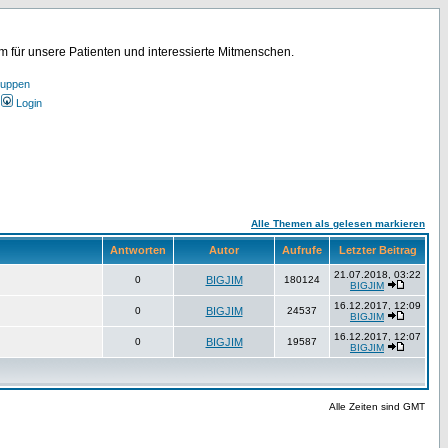
für unsere Patienten und interessierte Mitmenschen.
ruppen
Login
Alle Themen als gelesen markieren
Antworten
Autor
Aufrufe
Letzter Beitrag
21.07.2018, 03:22
0
BIGJIM
180124
BIGJIM
16.12.2017, 12:09
0
BIGJIM
24537
BIGJIM
16.12.2017, 12:07
0
BIGJIM
19587
BIGJIM
Alle Zeiten sind GMT