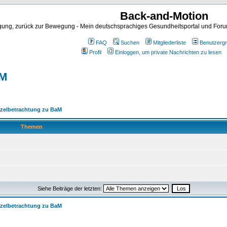
Back-and-Motion
ng, zurück zur Bewegung - Mein deutschsprachiges Gesundheitsportal und Forum 
FAQ
Suchen
Mitgliederliste
Benutzerg
Profil
Einloggen, um private Nachrichten zu lesen
aM
nzelbetrachtung zu BaM
Themen
Siehe Beiträge der letzten:
nzelbetrachtung zu BaM