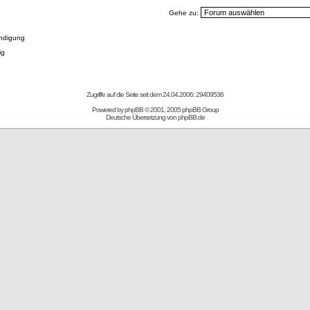
Gehe zu:
ndigung
ig
Zugriffe auf die Seite seit dem 24.04.2006: 29409536
Powered by
phpBB
© 2001, 2005 phpBB Group
Deutsche Übersetzung von
phpBB.de