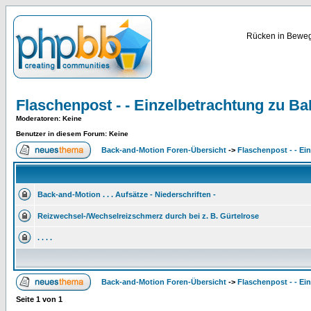
Rücken in Bewegu
Flaschenpost - - Einzelbetrachtung zu B
Moderatoren
: Keine
Benutzer in diesem Forum: Keine
Back-and-Motion Foren-Übersicht
->
Flaschenpost - - Ei
Back-and-Motion . . . Aufsätze - Niederschriften -
Reizwechsel-/Wechselreizschmerz durch bei z. B. Gürtelrose
. . . .
Back-and-Motion Foren-Übersicht
->
Flaschenpost - - Ei
Seite
1
von
1