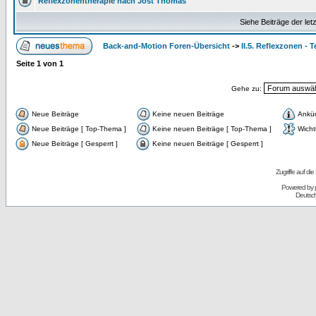
Reflexzonentherapie nach Jost Thomas
Siehe Beiträge der let
Back-and-Motion Foren-Übersicht
->
II.5. Reflexzonen - 
Seite
1
von
1
Gehe zu:
Neue Beiträge
Keine neuen Beiträge
Ankü
Neue Beiträge [ Top-Thema ]
Keine neuen Beiträge [ Top-Thema ]
Wicht
Neue Beiträge [ Gesperrt ]
Keine neuen Beiträge [ Gesperrt ]
Zugriffe auf d
Powered by
Deutsc