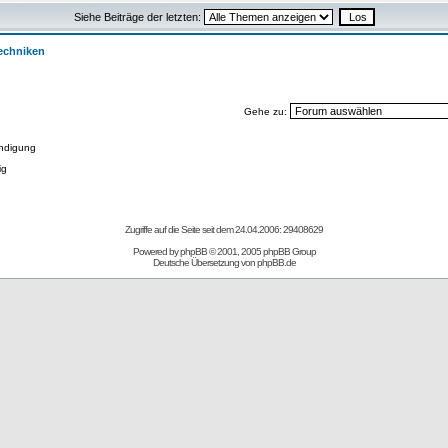
Siehe Beiträge der letzten:
Techniken
Gehe zu:
ndigung
ig
Zugriffe auf die Seite seit dem 24.04.2006: 29408629
Powered by
phpBB
© 2001, 2005 phpBB Group
Deutsche Übersetzung von
phpBB.de