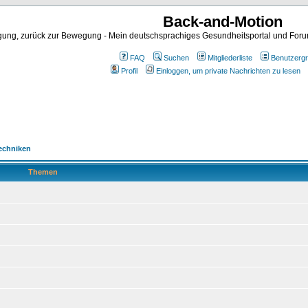
Back-and-Motion
ng, zurück zur Bewegung - Mein deutschsprachiges Gesundheitsportal und Forum 
FAQ
Suchen
Mitgliederliste
Benutzerg
Profil
Einloggen, um private Nachrichten zu lesen
Techniken
Themen