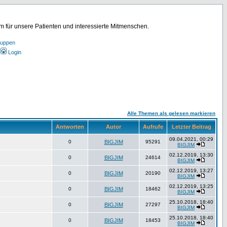
für unsere Patienten und interessierte Mitmenschen.
ruppen
Login
Alle Themen als gelesen markieren
Antworten
Autor
Aufrufe
Letzter Beitrag
09.04.2021, 00:29
0
BIGJIM
95291
BIGJIM
02.12.2019, 13:30
0
BIGJIM
24614
BIGJIM
02.12.2019, 13:27
0
BIGJIM
20190
BIGJIM
02.12.2019, 13:25
0
BIGJIM
18462
BIGJIM
25.10.2018, 18:40
0
BIGJIM
27297
BIGJIM
25.10.2018, 18:40
0
BIGJIM
18453
BIGJIM