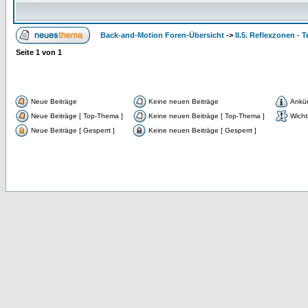
Back-and-Motion Foren-Übersicht
->
II.5. Reflexzonen - 
Seite
1
von
1
Neue Beiträge
Keine neuen Beiträge
Ankü
Neue Beiträge [ Top-Thema ]
Keine neuen Beiträge [ Top-Thema ]
Wicht
Neue Beiträge [ Gesperrt ]
Keine neuen Beiträge [ Gesperrt ]