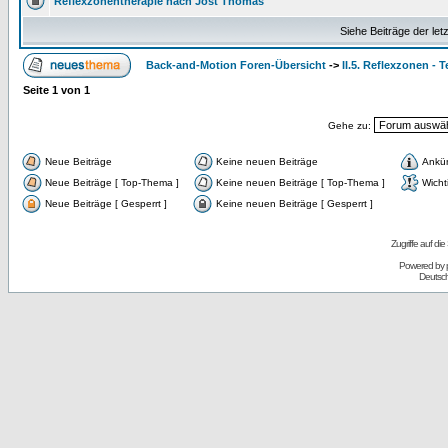
Reflexzonentherapie nach Jost Thomas
Siehe Beiträge der let
Back-and-Motion Foren-Übersicht
->
II.5. Reflexzonen - 
Seite
1
von
1
Gehe zu:
Neue Beiträge
Keine neuen Beiträge
Ankü
Neue Beiträge [ Top-Thema ]
Keine neuen Beiträge [ Top-Thema ]
Wicht
Neue Beiträge [ Gesperrt ]
Keine neuen Beiträge [ Gesperrt ]
Zugriffe auf d
Powered by
Deutsc