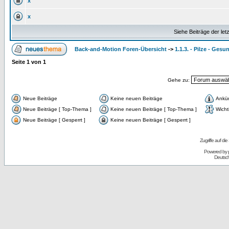
x
x
Siehe Beiträge der let
Back-and-Motion Foren-Übersicht
->
1.1.3. - Pilze - Gesu
Seite
1
von
1
Gehe zu:
Neue Beiträge
Keine neuen Beiträge
Ankü
Neue Beiträge [ Top-Thema ]
Keine neuen Beiträge [ Top-Thema ]
Wicht
Neue Beiträge [ Gesperrt ]
Keine neuen Beiträge [ Gesperrt ]
Zugriffe auf d
Powered by
Deutsc