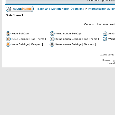
Siehe Beiträge der let
Back-and-Motion Foren-Übersicht
->
Internetseiten zu 
Seite
1
von
1
Gehe zu:
Neue Beiträge
Keine neuen Beiträge
Ankü
Neue Beiträge [ Top-Thema ]
Keine neuen Beiträge [ Top-Thema ]
Wicht
Neue Beiträge [ Gesperrt ]
Keine neuen Beiträge [ Gesperrt ]
Zugriffe auf d
Powered by
Deutsc