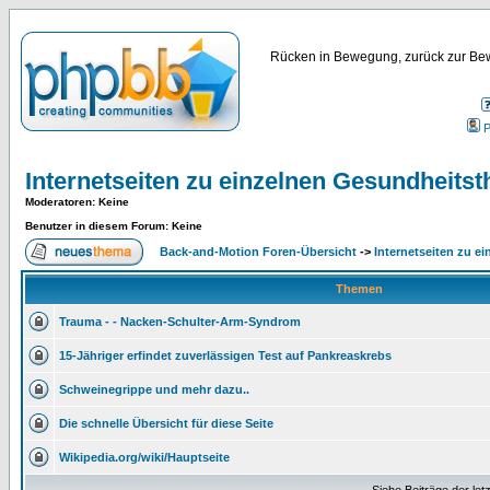
Rücken in Bewegung, zurück zur Bew
P
Internetseiten zu einzelnen Gesundheits
Moderatoren
: Keine
Benutzer in diesem Forum: Keine
Back-and-Motion Foren-Übersicht
->
Internetseiten zu 
Themen
Trauma - - Nacken-Schulter-Arm-Syndrom
15-Jähriger erfindet zuverlässigen Test auf Pankreaskrebs
Schweinegrippe und mehr dazu..
Die schnelle Übersicht für diese Seite
Wikipedia.org/wiki/Hauptseite