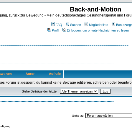
Back-and-Motion
ng, zurück zur Bewegung - Mein deutschsprachiges Gesundheitsportal und Forum 
FAQ
Suchen
Mitgliederliste
Benutzerg
Profil
Einloggen, um private Nachrichten zu lesen
---------------------------------------------------------------
-------------------------------------------------------------------------------------------------
tworten
Autor
Aufrufe
es Forum ist gesperrt, du kannst keine Beiträge editieren, schreiben oder beantwo
Siehe Beiträge der letzten:
-------------------------------------------------------------------------------------------------
Gehe zu:
ndigung