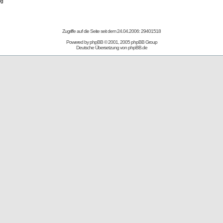
ig
Zugriffe auf die Seite seit dem 24.04.2006: 29401518
Powered by
phpBB
© 2001, 2005 phpBB Group
Deutsche Übersetzung von
phpBB.de