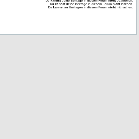
Du
kannst
deine Beiträge in diesem Forum
nicht
bearbeiten.
Du
kannst
deine Beiträge in diesem Forum
nicht
löschen.
Du
kannst
an Umfragen in diesem Forum
nicht
mitmachen.