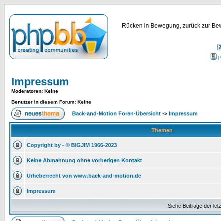
Rücken in Bewegung, zurück zur Bew
P
Impressum
Moderatoren
: Keine
Benutzer in diesem Forum: Keine
Back-and-Motion Foren-Übersicht
->
Impressum
Themen
Copyright by - © BIGJIM 1966-2023
Keine Abmahnung ohne vorherigen Kontakt
Urheberrecht von www.back-and-motion.de
Impressum
Siehe Beiträge der let