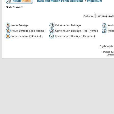
Back-and-Motion Foren-Übersicht
->
Impressum
Seite
1
von
1
Gehe zu:
Neue Beiträge
Keine neuen Beiträge
Ankü
Neue Beiträge [ Top-Thema ]
Keine neuen Beiträge [ Top-Thema ]
Wicht
Neue Beiträge [ Gesperrt ]
Keine neuen Beiträge [ Gesperrt ]
Zugriffe auf d
Powered by
Deutsc