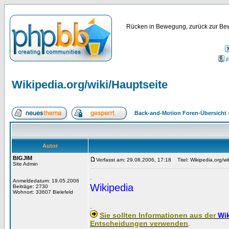
Rücken in Bewegung, zurück zur Bew
P
Wikipedia.org/wiki/Hauptseite
Back-and-Motion Foren-Übersicht
Autor
BIGJIM
Verfasst am: 29.08.2006, 17:18
Titel: Wikipedia.org/wi
Site Admin
.
Anmeldedatum: 19.05.2006
Wikipedia
Beiträge: 2730
Wohnort: 33607 Bielefeld
.
Sie sollten Informationen aus der
Wi
Entscheidungen verwenden
.