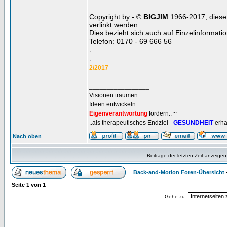
.
Copyright by - ©
BIGJIM
1966-2017, diese 
verlinkt werden.
Dies bezieht sich auch auf Einzelinformat
Telefon: 0170 - 69 666 56
.
.
2/2017
.
_________________
Visionen träumen.
Ideen entwickeln.
Eigenverantwortung
fördern.. ~
..als therapeutisches Endziel -
GESUNDHEIT
erha
Nach oben
Beiträge der letzten Zeit anzeigen
Back-and-Motion Foren-Übersicht
Seite
1
von
1
Gehe zu: