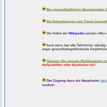
.
.
Bei gesundheitlichen Beschwerden f
.
.
Bei Erkrankungen von Tieren konsult
.
.
Die Artikel der
Wikipedia
werden offen u
.
.
Auch wenn fast alle Teilnehmer ständig 
sogar gesundheitsgefährdende Empfehlung
.
.
Nehmen Sie niemals Medikamente un
Heilpraktiker oder Apotheker ein
!
.
.
.
Der Zugang dazu als Hauptseite
:
http:
suchen
...
.
.
.
.
.