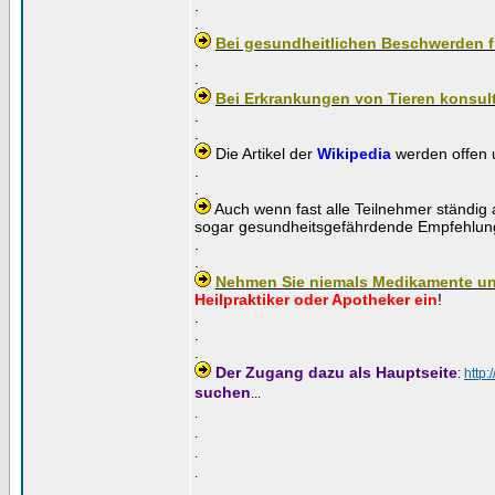
.
.
Bei gesundheitlichen Beschwerden f
.
.
Bei Erkrankungen von Tieren konsult
.
.
Die Artikel der
Wikipedia
werden offen u
.
.
Auch wenn fast alle Teilnehmer ständig 
sogar gesundheitsgefährdende Empfehlung
.
.
Nehmen Sie niemals Medikamente un
Heilpraktiker oder Apotheker ein
!
.
.
.
Der Zugang dazu als Hauptseite
:
http:
suchen
...
.
.
.
.
.