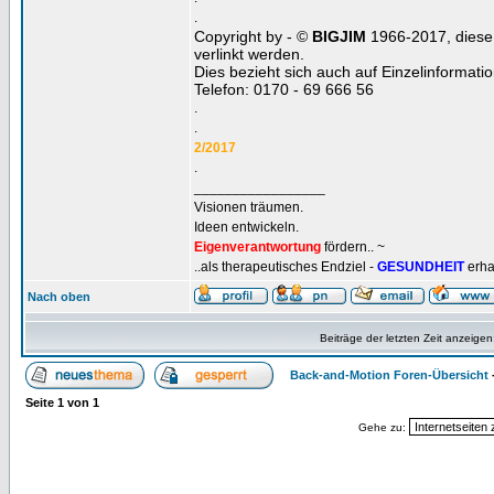
.
Copyright by - ©
BIGJIM
1966-2017, diese 
verlinkt werden.
Dies bezieht sich auch auf Einzelinformat
Telefon: 0170 - 69 666 56
.
.
2/2017
.
_________________
Visionen träumen.
Ideen entwickeln.
Eigenverantwortung
fördern.. ~
..als therapeutisches Endziel -
GESUNDHEIT
erha
Nach oben
Beiträge der letzten Zeit anzeigen
Back-and-Motion Foren-Übersicht
Seite
1
von
1
Gehe zu: