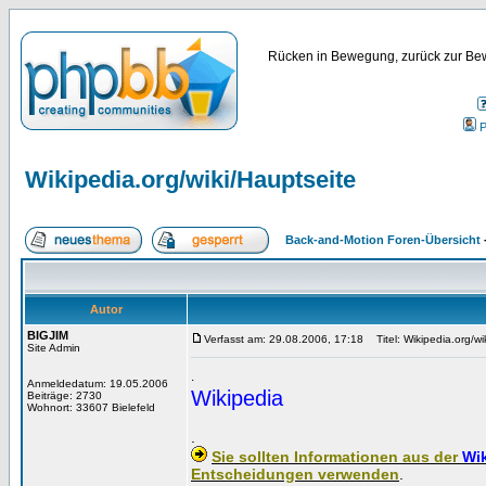
Rücken in Bewegung, zurück zur Bew
P
Wikipedia.org/wiki/Hauptseite
Back-and-Motion Foren-Übersicht
Autor
BIGJIM
Verfasst am: 29.08.2006, 17:18
Titel: Wikipedia.org/wi
Site Admin
.
Anmeldedatum: 19.05.2006
Wikipedia
Beiträge: 2730
Wohnort: 33607 Bielefeld
.
Sie sollten Informationen aus der
Wi
Entscheidungen verwenden
.