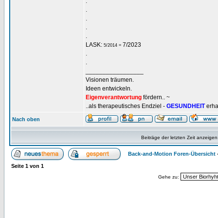
.
.
.
.
.
LASK:
7/2023
5/2014 =
.
.
_________________
Visionen träumen.
Ideen entwickeln.
Eigenverantwortung
fördern.. ~
..als therapeutisches Endziel -
GESUNDHEIT
erha
Nach oben
Beiträge der letzten Zeit anzeigen
Back-and-Motion Foren-Übersicht
Seite
1
von
1
Gehe zu: