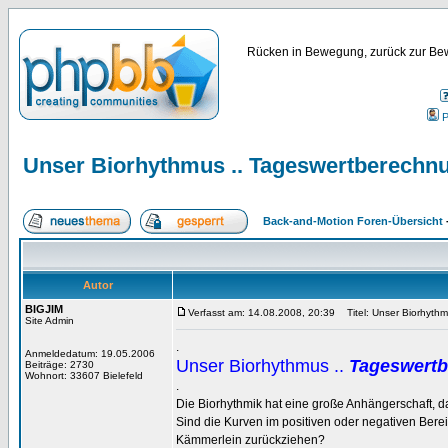
Rücken in Bewegung, zurück zur Bew
P
Unser Biorhythmus .. Tageswertberechn
Back-and-Motion Foren-Übersicht
Autor
BIGJIM
Verfasst am: 14.08.2008, 20:39
Titel: Unser Biorhyth
Site Admin
.
Anmeldedatum: 19.05.2006
Unser Biorhythmus ..
Tageswert
Beiträge: 2730
Wohnort: 33607 Bielefeld
.
Die Biorhythmik hat eine große Anhängerschaft, 
Sind die Kurven im positiven oder negativen Bereic
Kämmerlein zurückziehen?