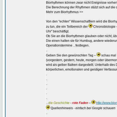
Biorhythmen können zwar nicht Ereignisse vorhe
Die Berechnung der Rhythmen stützt sich auf die 
Mehr zum Biorhythmus >>
Von den "echten" Wissenschaftlern wird die Biorh
zu tun, die ein Teilbereich der
Chronobiologie –
Uhr" beschäftigt.
Ob Sie an die Biorhythmen glauben oder nicht, üb
Die einen halten sie für Humbug, andere wiederum
Operationstermine .. festlegen.
.
Geben Sie den gewünschten Tag –
schau mal 
(vorgestern, gestern, heute, morgen oder übermor
wird als gelber Balken dargestellt. Unterhalb de
körperlichen, emotionalen und geistigen Verfassu
.
.
.
.
.
.
..
die Geschichte
-
rote Faden
–
http://www.bi
Quellenhinweis -
einfach bei Google schauen
.