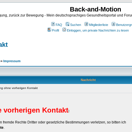
Back-and-Motion
ng, zurück zur Bewegung - Mein deutschsprachiges Gesundheitsportal und Forum 
FAQ
Suchen
Mitgliederliste
Benutzerg
Profil
Einloggen, um private Nachrichten zu lesen
akt
->
Impressum
Nachricht
g ohne vorherigen Kontakt
vorherigen Kontakt
!
en fremde Rechte Dritter oder gesetzliche Bestimmungen verletzen, so bitten ich
te
.