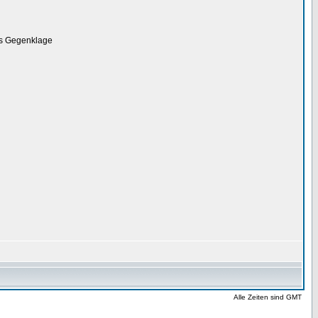
g
ls Gegenklage
Alle Zeiten sind GMT