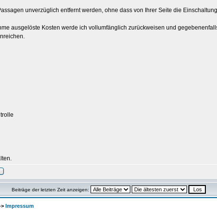
Passagen unverzüglich entfernt werden, ohne dass von Ihrer Seite die Einschaltun
hme ausgelöste Kosten werde ich vollumfänglich zurückweisen und gegebenenfal
nreichen.
trolle
lten.
Beiträge der letzten Zeit anzeigen:
->
Impressum