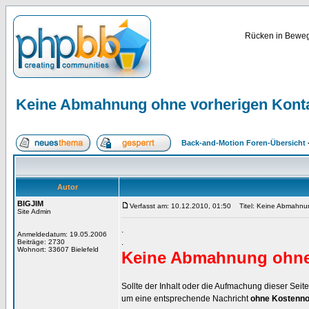
Rücken in Bewegu
Keine Abmahnung ohne vorherigen Kont
Back-and-Motion Foren-Übersicht
Autor
BIGJIM
Verfasst am: 10.12.2010, 01:50
Titel: Keine Abmahnun
Site Admin
.
Anmeldedatum: 19.05.2006
.
Beiträge: 2730
Wohnort: 33607 Bielefeld
Keine Abmahnung ohne 
Sollte der Inhalt oder die Aufmachung dieser Seit
um eine entsprechende Nachricht
ohne Kostenno