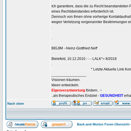
Ich garantiere, dass die zu Recht beanstandeten 
eines Rechtsbeistandes erforderlich ist.
Dennoch von Ihnen ohne vorherige Kontaktaufna
wegen Verletzung vorgenannter Bestimmungen ei
.
.
BIGJIM -
Heinz-Gottfried Neff
Bielefeld, 10.12.2010 - - - LALK*= 8/2018
.
.............................................
* Letzte Aktuelle Link Kon
_________________
Visionen träumen.
Ideen entwickeln.
Eigenverantwortung
fördern.. ~
..als therapeutisches Endziel -
GESUNDHEIT
erha
Nach oben
Back-and-Motion Foren-Übersicht