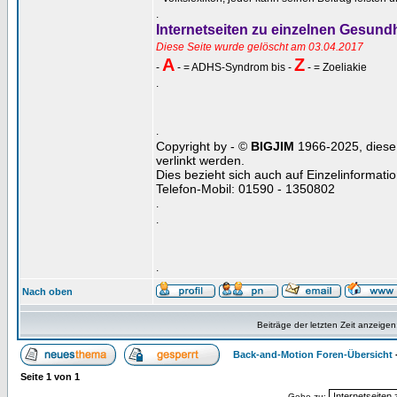
.
Internetseiten zu einzelnen Gesun
Diese Seite wurde gelöscht am 03.04.2017
A
Z
-
- = ADHS-Syndrom bis -
- = Zoeliakie
.
.
Copyright by - ©
BIGJIM
1966-2025, diese 
verlinkt werden.
Dies bezieht sich auch auf Einzelinformat
Telefon-Mobil: 01590 - 1350802
.
.
.
Nach oben
Beiträge der letzten Zeit anzeigen
Back-and-Motion Foren-Übersicht
Seite
1
von
1
Gehe zu: