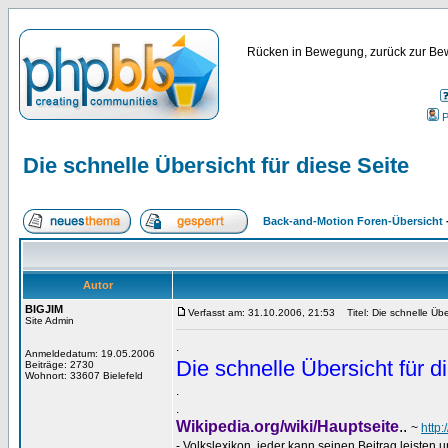
Rücken in Bewegung, zurück zur Bew
P
Die schnelle Übersicht für diese Seite
Back-and-Motion Foren-Übersicht
Autor
BIGJIM
Verfasst am: 31.10.2006, 21:53
Titel: Die schnelle Über
Site Admin
.
Anmeldedatum: 19.05.2006
Die schnelle Übersicht für d
Beiträge: 2730
Wohnort: 33607 Bielefeld
.
.
Wikipedia.org/wiki/Hauptseite
..
~
http
- Volkslexikon, jeder kann seinen Beitrag leisten u