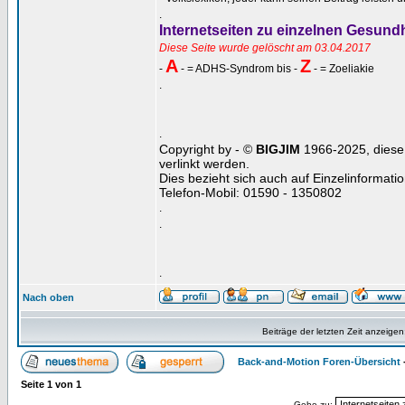
.
Internetseiten zu einzelnen Gesun
Diese Seite wurde gelöscht am 03.04.2017
A
Z
-
- = ADHS-Syndrom bis -
- = Zoeliakie
.
.
Copyright by - ©
BIGJIM
1966-2025, diese 
verlinkt werden.
Dies bezieht sich auch auf Einzelinformat
Telefon-Mobil: 01590 - 1350802
.
.
.
Nach oben
Beiträge der letzten Zeit anzeigen
Back-and-Motion Foren-Übersicht
Seite
1
von
1
Gehe zu: