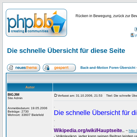
Rücken in Bewegung, zurück zur Bew
P
Die schnelle Übersicht für diese Seite
Back-and-Motion Foren-Übersicht
Autor
BIGJIM
Verfasst am: 31.10.2006, 21:53
Titel: Die schnelle Über
Site Admin
.
Anmeldedatum: 19.05.2006
Die schnelle Übersicht für d
Beiträge: 2730
Wohnort: 33607 Bielefeld
.
.
Wikipedia.org/wiki/Hauptseite
..
~
http
- Volkslexikon, jeder kann seinen Beitrag leisten u