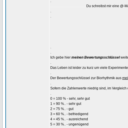
.
Du schreibst mir eine @-M
...............................................................
.
.
.
.
Ich gebe hier
meinen Bewertungsschlüssel
weite
.
Das Leben ist leider zu kurz um viele Experiment
.
Der Bewertungsschlüssel zur Biorhythmik aus
mei
.
Sofern die Zahlenwerte niedrig sind, im Vergleich d
.
0 = 100 % - sehr, sehr gut
1 = 90 %.. - sehr gut
2 = 75 %.. - gut
3 = 60 %.. - befriedigend
4 = 45 %.. - ausreichend
5 = 30 %.. - ungenügend