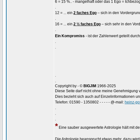
6 = 15 %.. - mangelhaft oder das 1 Ego = Ichbezo
.
12 = ... ein
2 faches Ego
– sich in den Vordergrund
.
16 = ... ein
2 ½ faches Ego
– sich sehr in den Vor
.
Ein Kompromiss
- ist der Zahlenwert geteilt durc
.
.
.
.
Copyright by - ©
BIGJIM
1966-2025
Diese Seite darf nicht ohne meine Genehmigung ver
Dies bezieht sich auch auf Einzelinformationen u
Telefon: 01590 - 1350802 - - - - - @-mail:
heinz-go
.
.
.
*
Eine sauber ausgewertete Astrologie hält mit de
Die Astrologie beansprucht etwas mehr, dazu wird 