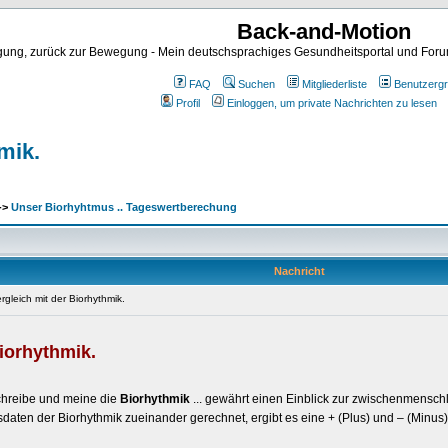
Back-and-Motion
ng, zurück zur Bewegung - Mein deutschsprachiges Gesundheitsportal und Forum 
FAQ
Suchen
Mitgliederliste
Benutzerg
Profil
Einloggen, um private Nachrichten zu lesen
mik.
->
Unser Biorhyhtmus .. Tageswertberechung
Nachricht
rgleich mit der Biorhythmik.
iorhythmik.
chreibe und meine die
Biorhythmik
... gewährt einen Einblick zur zwischenmensch
daten der Biorhythmik zueinander gerechnet, ergibt es eine + (Plus) und – (Minus