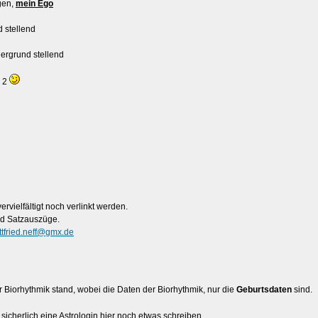
gen,
mein Ego
 stellend
dergrund stellend
h 2
vielfältigt noch verlinkt werden.
nd Satzauszüge.
ttfried.neff@gmx.de
r Biorhythmik stand, wobei die Daten der Biorhythmik, nur die
Geburtsdaten
sind.
sicherlich eine Astrologin hier noch etwas schreiben.