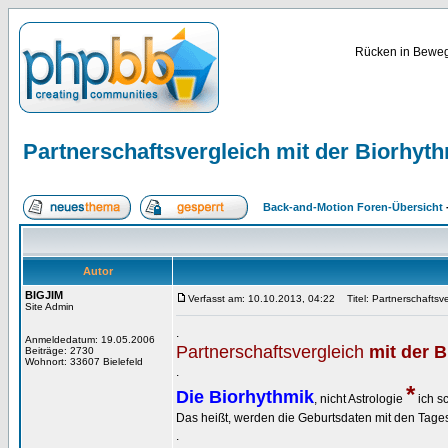
Rücken in Bewegu
Partnerschaftsvergleich mit der Biorhyth
Back-and-Motion Foren-Übersicht
Autor
BIGJIM
Verfasst am: 10.10.2013, 04:22
Titel: Partnerschaftsve
Site Admin
.
Anmeldedatum: 19.05.2006
Partnerschaftsvergleich
mit der B
Beiträge: 2730
Wohnort: 33607 Bielefeld
.
*
Die Biorhythmik
, nicht Astrologie
ich s
Das heißt, werden die Geburtsdaten mit den Tages
.