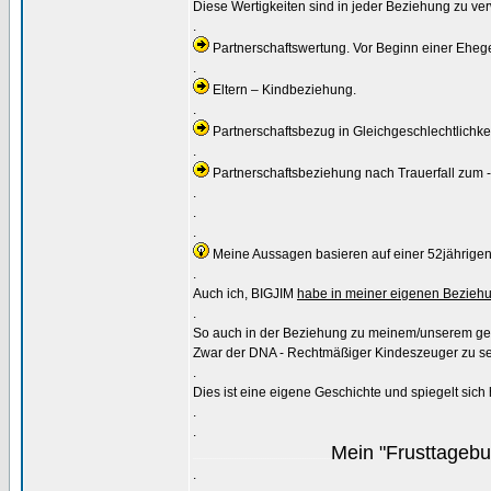
Diese Wertigkeiten sind in jeder Beziehung zu ver
.
Partnerschaftswertung. Vor Beginn einer Eheg
.
Eltern – Kindbeziehung.
.
Partnerschaftsbezug in Gleichgeschlechtlichkei
.
Partnerschaftsbeziehung nach Trauerfall zum - -
.
.
.
Meine Aussagen basieren auf einer 52jährige
.
Auch ich, BIGJIM
habe in meiner eigenen Beziehu
.
So auch in der Beziehung zu meinem/unserem ge
Zwar der DNA - Rechtmäßiger Kindeszeuger zu sein
.
Dies ist eine eigene Geschichte und spiegelt sich 
.
.
Mein "Frusttageb
...............................................................
.