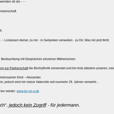
wenden ob als - - -
emeinschaft.
t.
 - Loslassen deiner, zu mir - in Gedanken verweilen - zu Dir.
Was mir jetzt fehlt
.
n Beobachtung mit Gesprächen einzelner Mitmenschen.
ng zur Partnerschaft
die Biorhythmik verwendet und bin trotz alledem unseren, 
meinsamen Kind – Alexander.
, jedoch wird mir meine Vaterrolle seit nunmehr 29. Jahren verwehrt ...
hier wieder:
www.do-ne-a.de
uch",
jedoch kein Zugriff
- für jedermann
.