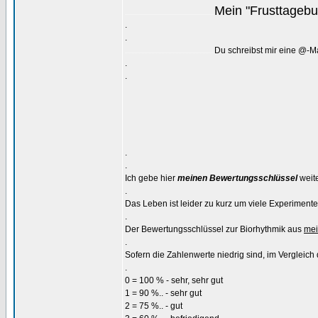
Mein "Frusttageb
...............................................................
.
.
Du schreibst mir eine @-M
...............................................................
.
.
.
.
Ich gebe hier
meinen Bewertungsschlüssel
weite
.
Das Leben ist leider zu kurz um viele Experiment
.
Der Bewertungsschlüssel zur Biorhythmik aus
mei
.
Sofern die Zahlenwerte niedrig sind, im Vergleich d
.
0 = 100 % - sehr, sehr gut
1 = 90 %.. - sehr gut
2 = 75 %.. - gut