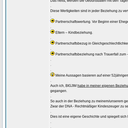
Das heißt, werden die Geburtsdaten mit den Tages
.
Diese Wertigkeiten sind in jeder Beziehung zu ver
.
Partnerschaftswertung. Vor Beginn einer Eheg
.
Eltern – Kindbeziehung.
.
Partnerschaftsbezug in Gleichgeschlechtlichkei
.
Partnerschaftsbeziehung nach Trauerfall zum - -
.
.
.
Meine Aussagen basieren auf einer 52jährige
.
Auch ich, BIGJIM
habe in meiner eigenen Beziehu
gegangen.
.
So auch in der Beziehung zu meinem/unserem ge
Zwar der DNA - Rechtmäßiger Kindeszeuger zu sein
.
Dies ist eine eigene Geschichte und spiegelt sich 
.
.