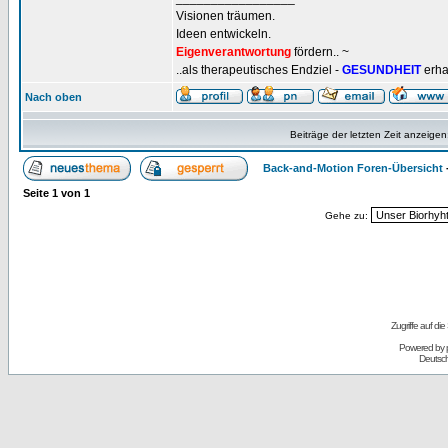
Visionen träumen.
Ideen entwickeln.
Eigenverantwortung
fördern.. ~
..als therapeutisches Endziel -
GESUNDHEIT
erha
Nach oben
Beiträge der letzten Zeit anzeigen
Back-and-Motion Foren-Übersicht
Seite
1
von
1
Gehe zu:
Zugriffe auf d
Powered by
Deutsc