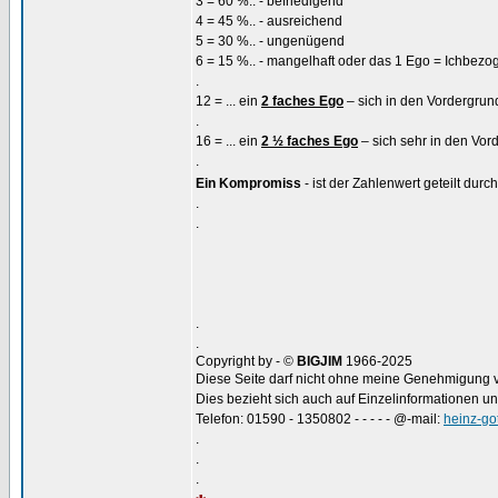
3 = 60 %.. - befriedigend
4 = 45 %.. - ausreichend
5 = 30 %.. - ungenügend
6 = 15 %.. - mangelhaft oder das 1 Ego = Ichbezo
.
12 = ... ein
2 faches Ego
– sich in den Vordergrund
.
16 = ... ein
2 ½ faches Ego
– sich sehr in den Vor
.
Ein Kompromiss
- ist der Zahlenwert geteilt durc
.
.
.
.
Copyright by - ©
BIGJIM
1966-2025
Diese Seite darf nicht ohne meine Genehmigung ver
Dies bezieht sich auch auf Einzelinformationen u
Telefon: 01590 - 1350802 - - - - - @-mail:
heinz-go
.
.
.