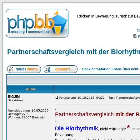
Rücken in Bewegung, zurück zur Bew
P
Partnerschaftsvergleich mit der Biorhyth
Back-and-Motion Foren-Übersicht
Autor
BIGJIM
Verfasst am: 10.10.2013, 04:22
Titel: Partnerschaftsve
Site Admin
.
Anmeldedatum: 19.05.2006
Partnerschaftsvergleich
mit der B
Beiträge: 2730
Wohnort: 33607 Bielefeld
.
*
Die Biorhythmik
, nicht Astrologie
ich s
Beziehung.