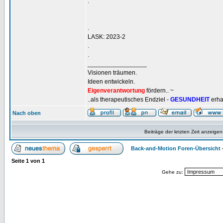
.
.
LASK: 2023-2
.
.
_________________
Visionen träumen.
Ideen entwickeln.
Eigenverantwortung
fördern.. ~
..als therapeutisches Endziel -
GESUNDHEIT
erha
Nach oben
Beiträge der letzten Zeit anzeigen
Back-and-Motion Foren-Übersicht
Seite
1
von
1
Gehe zu: