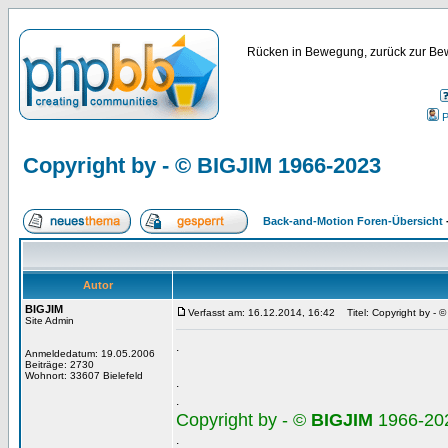
Rücken in Bewegung, zurück zur Bew
P
Copyright by - © BIGJIM 1966-2023
Back-and-Motion Foren-Übersicht
Autor
BIGJIM
Verfasst am: 16.12.2014, 16:42
Titel: Copyright by - 
Site Admin
.
Anmeldedatum: 19.05.2006
Beiträge: 2730
Wohnort: 33607 Bielefeld
.
.
Copyright by - ©
BIGJIM
1966-20
.