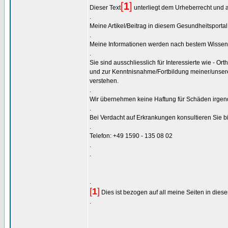
[
1
]
Dieser Text
unterliegt dem Urheberrecht und 
.
Meine Artikel/Beitrag in diesem Gesundheitsportal
.
Meine Informationen werden nach bestem Wissen
.
Sie sind ausschliesslich für Interessierte wie - O
und zur Kenntnisnahme/Fortbildung meiner/unsere
verstehen.
.
Wir übernehmen keine Haftung für Schäden irgende
.
Bei Verdacht auf Erkrankungen konsultieren Sie bit
.
Telefon: +49 1590 - 135 08 02
.
.
.
[
1
]
Dies ist bezogen auf all meine Seiten in dies
.