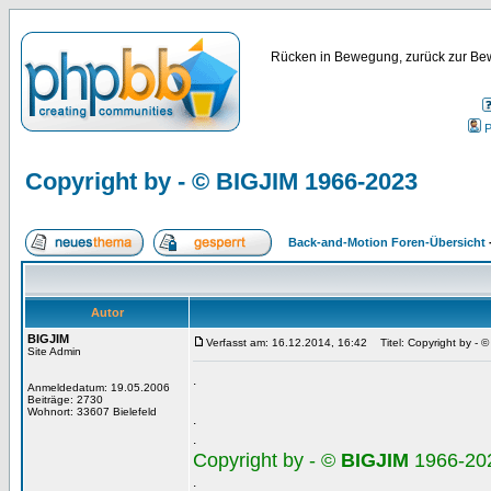
Rücken in Bewegung, zurück zur Bew
P
Copyright by - © BIGJIM 1966-2023
Back-and-Motion Foren-Übersicht
Autor
BIGJIM
Verfasst am: 16.12.2014, 16:42
Titel: Copyright by - 
Site Admin
.
Anmeldedatum: 19.05.2006
Beiträge: 2730
Wohnort: 33607 Bielefeld
.
.
Copyright by - ©
BIGJIM
1966-20
.