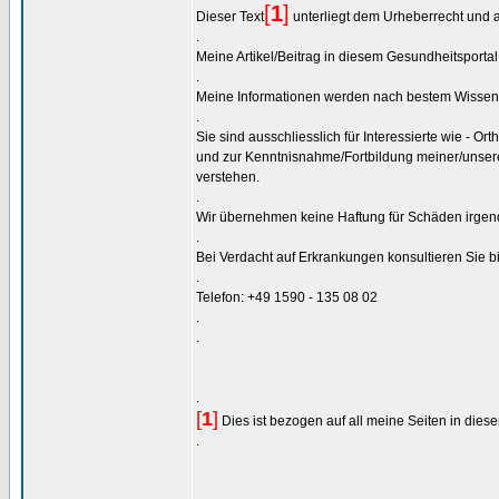
[
1
]
Dieser Text
unterliegt dem Urheberrecht und 
.
Meine Artikel/Beitrag in diesem Gesundheitsportal
.
Meine Informationen werden nach bestem Wissen
.
Sie sind ausschliesslich für Interessierte wie - O
und zur Kenntnisnahme/Fortbildung meiner/unsere
verstehen.
.
Wir übernehmen keine Haftung für Schäden irgende
.
Bei Verdacht auf Erkrankungen konsultieren Sie bit
.
Telefon: +49 1590 - 135 08 02
.
.
.
[
1
]
Dies ist bezogen auf all meine Seiten in dies
.