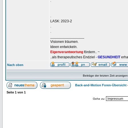
.
.
LASK: 2023-2
.
.
_________________
Visionen träumen.
Ideen entwickeln.
Eigenverantwortung
fördern.. ~
..als therapeutisches Endziel -
GESUNDHEIT
erha
Nach oben
Beiträge der letzten Zeit anzeigen
Back-and-Motion Foren-Übersicht
Seite
1
von
1
Gehe zu: