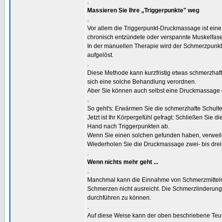
.
Massieren Sie Ihre „Triggerpunkte" weg
.
Vor allem die Triggerpunkt-Druckmassage ist ei
chronisch entzündete oder verspannte Muskelfas
In der manuellen Therapie wird der Schmerzpunkt 
aufgelöst.
.
Diese Methode kann kurzfristig etwas schmerzhaf
sich eine solche Behandlung verordnen.
Aber Sie können auch selbst eine Druckmassage 
.
So geht's: Erwärmen Sie die schmerzhafte Schulte
Jetzt ist Ihr Körpergefühl gefragt: Schließen Sie 
Hand nach Triggerpunkten ab.
Wenn Sie einen solchen gefunden haben, verweile
Wiederholen Sie die Druckmassage zwei- bis dreim
.
Wenn nichts mehr geht ...
.
Manchmal kann die Einnahme von Schmerzmitteln (
Schmerzen nicht ausreicht. Die Schmerzlinderung
durchführen zu können.
.
Auf diese Weise kann der oben beschriebene Teu