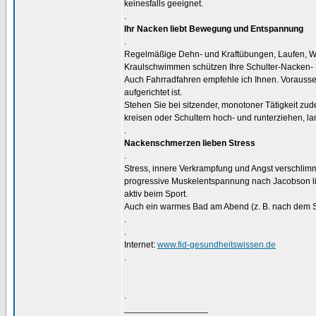
keinesfalls geeignet.
.
Ihr Nacken liebt Bewegung und Entspannung
.
Regelmäßige Dehn- und Kraftübungen, Laufen, 
Kraulschwimmen schützen Ihre Schulter-Nacken-
Auch Fahrradfahren empfehle ich Ihnen. Vorausse
aufgerichtet ist.
Stehen Sie bei sitzender, monotoner Tätigkeit z
kreisen oder Schultern hoch- und runterziehen, la
.
Nackenschmerzen lieben Stress
.
Stress, innere Verkrampfung und Angst verschli
progressive Muskelentspannung nach Jacobson li
aktiv beim Sport.
Auch ein warmes Bad am Abend (z. B. nach dem Spo
.
.
Internet:
www.fid-gesundheitswissen.de
.
.
_________________