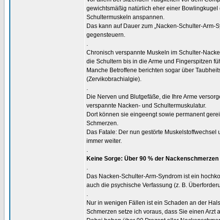
gewichtsmäßig natürlich eher einer Bowlingkugel
Schultermuskeln anspannen.
Das kann auf Dauer zum „Nacken-Schulter-Arm-Syn
gegensteuern.
.
Chronisch verspannte Muskeln im Schulter-Nac
die Schultern bis in die Arme und Fingerspitzen fü
Manche Betroffene berichten sogar über Taubhe
(Zervikobrachialgie).
.
Die Nerven und Blutgefäße, die Ihre Arme versor
verspannte Nacken- und Schultermuskulatur.
Dort können sie eingeengt sowie permanent gere
Schmerzen.
Das Fatale: Der nun gestörte Muskelstoffwechse
immer weiter.
.
Keine Sorge: Über 90 % der Nackenschmerzen 
.
Das Nacken-Schulter-Arm-Syndrom ist ein hochkomp
auch die psychische Verfassung (z. B. Überforder
.
Nur in wenigen Fällen ist ein Schaden an der Ha
Schmerzen setze ich voraus, dass Sie einen Arzt 