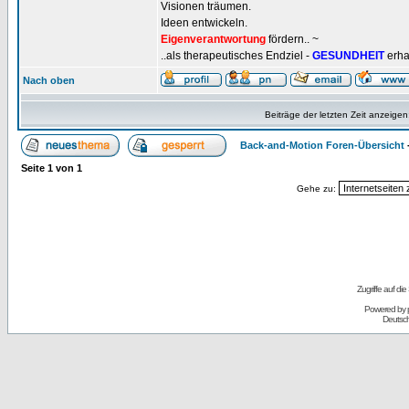
Visionen träumen.
Ideen entwickeln.
Eigenverantwortung
fördern.. ~
..als therapeutisches Endziel -
GESUNDHEIT
erha
Nach oben
Beiträge der letzten Zeit anzeigen
Back-and-Motion Foren-Übersicht
Seite
1
von
1
Gehe zu:
Zugriffe auf d
Powered by
Deutsc