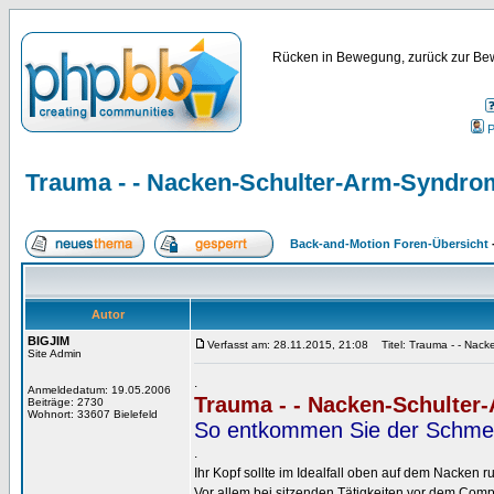
Rücken in Bewegung, zurück zur Bew
P
Trauma - - Nacken-Schulter-Arm-Syndro
Back-and-Motion Foren-Übersicht
Autor
BIGJIM
Verfasst am: 28.11.2015, 21:08
Titel: Trauma - - Nack
Site Admin
.
Anmeldedatum: 19.05.2006
Trauma - - Nacken-Schulte
Beiträge: 2730
Wohnort: 33607 Bielefeld
So entkommen Sie der Schmer
.
Ihr Kopf sollte im Idealfall oben auf dem Nacken r
Vor allem bei sitzenden Tätigkeiten vor dem Com