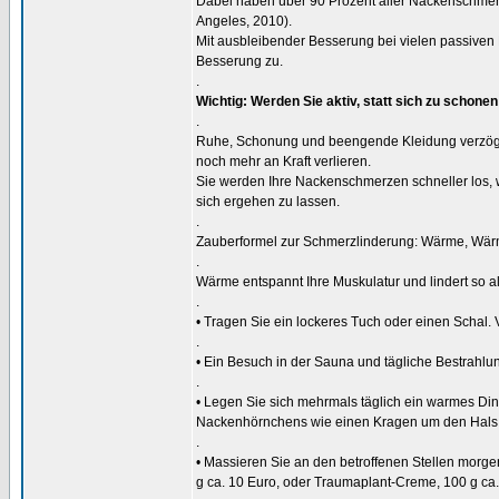
Dabei haben über 90 Prozent aller Nackenschmerz
Angeles, 2010).
Mit ausbleibender Besserung bei vielen passiv
Besserung zu.
.
Wichtig: Werden Sie aktiv, statt sich zu schonen
.
Ruhe, Schonung und beengende Kleidung verzöger
noch mehr an Kraft verlieren.
Sie werden Ihre Nackenschmerzen schneller los, 
sich ergehen zu lassen.
.
Zauberformel zur Schmerzlinderung: Wärme, Wär
.
Wärme entspannt Ihre Muskulatur und lindert so 
.
• Tragen Sie ein lockeres Tuch oder einen Schal. 
.
• Ein Besuch in der Sauna und tägliche Bestrahlu
.
• Legen Sie sich mehrmals täglich ein warmes Din
Nackenhörnchens wie einen Kragen um den Hals
.
• Massieren Sie an den betroffenen Stellen morgen
g ca. 10 Euro, oder Traumaplant-Creme, 100 g ca.