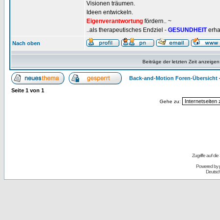
Visionen träumen.
Ideen entwickeln.
Eigenverantwortung
fördern.. ~
..als therapeutisches Endziel -
GESUNDHEIT
erha
Nach oben
Beiträge der letzten Zeit anzeigen
Back-and-Motion Foren-Übersicht
Seite
1
von
1
Gehe zu:
Zugriffe auf d
Powered by
Deutsc