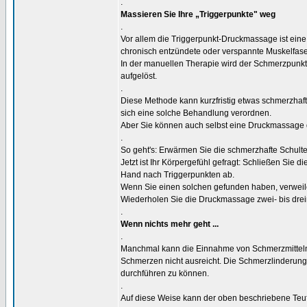
.
Massieren Sie Ihre „Triggerpunkte" weg
.
Vor allem die Triggerpunkt-Druckmassage ist ei
chronisch entzündete oder verspannte Muskelfas
In der manuellen Therapie wird der Schmerzpunkt 
aufgelöst.
.
Diese Methode kann kurzfristig etwas schmerzhaf
sich eine solche Behandlung verordnen.
Aber Sie können auch selbst eine Druckmassage 
.
So geht's: Erwärmen Sie die schmerzhafte Schulte
Jetzt ist Ihr Körpergefühl gefragt: Schließen Sie 
Hand nach Triggerpunkten ab.
Wenn Sie einen solchen gefunden haben, verweile
Wiederholen Sie die Druckmassage zwei- bis dreim
.
Wenn nichts mehr geht ...
.
Manchmal kann die Einnahme von Schmerzmitteln (
Schmerzen nicht ausreicht. Die Schmerzlinderung
durchführen zu können.
.
Auf diese Weise kann der oben beschriebene Teu