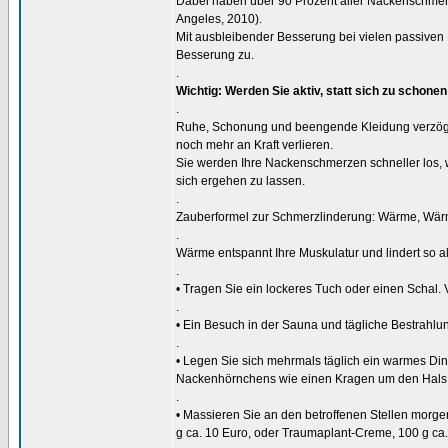
Dabei haben über 90 Prozent aller Nackenschmerz
Angeles, 2010).
Mit ausbleibender Besserung bei vielen passiv
Besserung zu.
.
Wichtig: Werden Sie aktiv, statt sich zu schonen
.
Ruhe, Schonung und beengende Kleidung verzöger
noch mehr an Kraft verlieren.
Sie werden Ihre Nackenschmerzen schneller los, 
sich ergehen zu lassen.
.
Zauberformel zur Schmerzlinderung: Wärme, Wär
.
Wärme entspannt Ihre Muskulatur und lindert so 
.
• Tragen Sie ein lockeres Tuch oder einen Schal. 
.
• Ein Besuch in der Sauna und tägliche Bestrahlu
.
• Legen Sie sich mehrmals täglich ein warmes Din
Nackenhörnchens wie einen Kragen um den Hals
.
• Massieren Sie an den betroffenen Stellen morgen
g ca. 10 Euro, oder Traumaplant-Creme, 100 g ca.