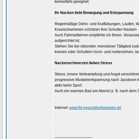
keinesfalls geeignet.
.
Ihr Nacken liebt Bewegung und Entspannung
.
Regelmäßige Dehn- und Kraftübungen, Laufen, 
Kraulschwimmen schützen Ihre Schulter-Nacken-
Auch Fahrradfahren empfehle ich Ihnen. Vorausse
aufgerichtet ist.
Stehen Sie bei sitzender, monotoner Tätigkeit z
kreisen oder Schultern hoch- und runterziehen, la
.
Nackenschmerzen lieben Stress
.
Stress, innere Verkrampfung und Angst verschli
progressive Muskelentspannung nach Jacobson li
aktiv beim Sport.
Auch ein warmes Bad am Abend (z. B. nach dem Spo
.
.
Internet:
www.fid-gesundheitswissen.de
.
.
_________________