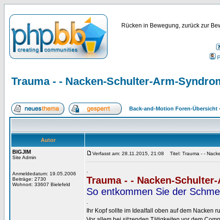
Rücken in Bewegung, zurück zur Bew
P
Trauma - - Nacken-Schulter-Arm-Syndro
Back-and-Motion Foren-Übersicht
Autor
BIGJIM
Verfasst am: 28.11.2015, 21:08
Titel: Trauma - - Nack
Site Admin
.
Anmeldedatum: 19.05.2006
Trauma - - Nacken-Schulte
Beiträge: 2730
Wohnort: 33607 Bielefeld
So entkommen Sie der Schmer
.
Ihr Kopf sollte im Idealfall oben auf dem Nacken r
Vor allem bei sitzenden Tätigkeiten vor dem Com