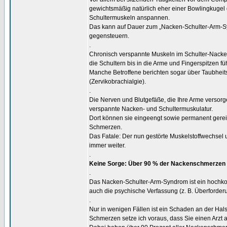
gewichtsmäßig natürlich eher einer Bowlingkugel
Schultermuskeln anspannen.
Das kann auf Dauer zum „Nacken-Schulter-Arm-Syn
gegensteuern.
.
Chronisch verspannte Muskeln im Schulter-Nac
die Schultern bis in die Arme und Fingerspitzen fü
Manche Betroffene berichten sogar über Taubhe
(Zervikobrachialgie).
.
Die Nerven und Blutgefäße, die Ihre Arme versor
verspannte Nacken- und Schultermuskulatur.
Dort können sie eingeengt sowie permanent gere
Schmerzen.
Das Fatale: Der nun gestörte Muskelstoffwechse
immer weiter.
.
Keine Sorge: Über 90 % der Nackenschmerzen 
.
Das Nacken-Schulter-Arm-Syndrom ist ein hochkomp
auch die psychische Verfassung (z. B. Überforder
.
Nur in wenigen Fällen ist ein Schaden an der Ha
Schmerzen setze ich voraus, dass Sie einen Arzt 