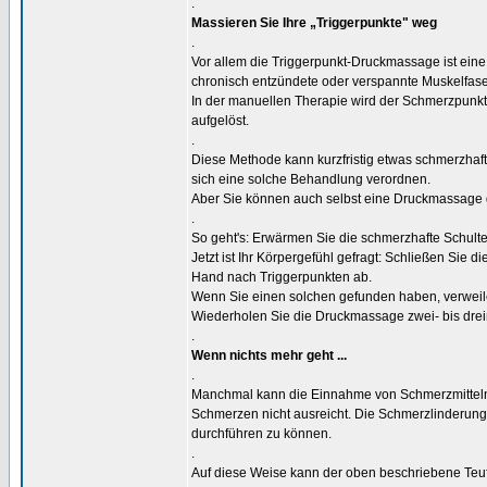
.
Massieren Sie Ihre „Triggerpunkte" weg
.
Vor allem die Triggerpunkt-Druckmassage ist ei
chronisch entzündete oder verspannte Muskelfas
In der manuellen Therapie wird der Schmerzpunkt 
aufgelöst.
.
Diese Methode kann kurzfristig etwas schmerzhaf
sich eine solche Behandlung verordnen.
Aber Sie können auch selbst eine Druckmassage 
.
So geht's: Erwärmen Sie die schmerzhafte Schulte
Jetzt ist Ihr Körpergefühl gefragt: Schließen Sie 
Hand nach Triggerpunkten ab.
Wenn Sie einen solchen gefunden haben, verweile
Wiederholen Sie die Druckmassage zwei- bis dreim
.
Wenn nichts mehr geht ...
.
Manchmal kann die Einnahme von Schmerzmitteln (
Schmerzen nicht ausreicht. Die Schmerzlinderung
durchführen zu können.
.
Auf diese Weise kann der oben beschriebene Teu