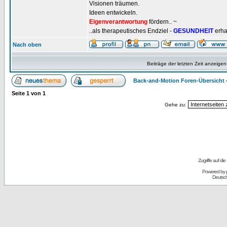
Visionen träumen.
Ideen entwickeln.
Eigenverantwortung
fördern.. ~
..als therapeutisches Endziel -
GESUNDHEIT
erha
Nach oben
Beiträge der letzten Zeit anzeigen
Back-and-Motion Foren-Übersicht
Seite
1
von
1
Gehe zu:
Zugriffe auf d
Powered by
Deutsc