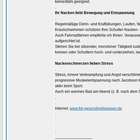
keinesfalls geeignet.
.
Ihr Nacken liebt Bewegung und Entspannung
.
Regelmäßige Dehn- und Kraftübungen, Laufen, 
Kraulschwimmen schützen Ihre Schulter-Nacken-
Auch Fahrradfahren empfehle ich Ihnen. Vorausse
aufgerichtet ist.
Stehen Sie bei sitzender, monotoner Tätigkeit z
kreisen oder Schultern hoch- und runterziehen, la
.
Nackenschmerzen lieben Stress
.
Stress, innere Verkrampfung und Angst verschli
progressive Muskelentspannung nach Jacobson li
aktiv beim Sport.
Auch ein warmes Bad am Abend (z. B. nach dem Spo
.
.
Internet:
www.fid-gesundheitswissen.de
.
.
_________________