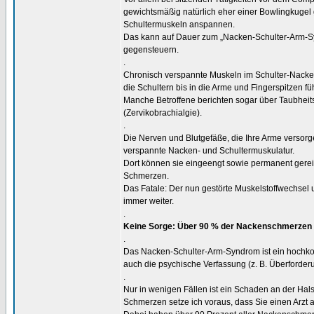
gewichtsmäßig natürlich eher einer Bowlingkugel
Schultermuskeln anspannen.
Das kann auf Dauer zum „Nacken-Schulter-Arm-Syn
gegensteuern.
.
Chronisch verspannte Muskeln im Schulter-Nac
die Schultern bis in die Arme und Fingerspitzen fü
Manche Betroffene berichten sogar über Taubhe
(Zervikobrachialgie).
.
Die Nerven und Blutgefäße, die Ihre Arme versor
verspannte Nacken- und Schultermuskulatur.
Dort können sie eingeengt sowie permanent gere
Schmerzen.
Das Fatale: Der nun gestörte Muskelstoffwechse
immer weiter.
.
Keine Sorge: Über 90 % der Nackenschmerzen 
.
Das Nacken-Schulter-Arm-Syndrom ist ein hochkomp
auch die psychische Verfassung (z. B. Überforder
.
Nur in wenigen Fällen ist ein Schaden an der Ha
Schmerzen setze ich voraus, dass Sie einen Arzt 