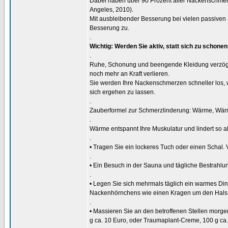
Dabei haben über 90 Prozent aller Nackenschmerz
Angeles, 2010).
Mit ausbleibender Besserung bei vielen passiv
Besserung zu.
.
Wichtig: Werden Sie aktiv, statt sich zu schonen
.
Ruhe, Schonung und beengende Kleidung verzöger
noch mehr an Kraft verlieren.
Sie werden Ihre Nackenschmerzen schneller los, 
sich ergehen zu lassen.
.
Zauberformel zur Schmerzlinderung: Wärme, Wär
.
Wärme entspannt Ihre Muskulatur und lindert so 
.
• Tragen Sie ein lockeres Tuch oder einen Schal. 
.
• Ein Besuch in der Sauna und tägliche Bestrahlu
.
• Legen Sie sich mehrmals täglich ein warmes Din
Nackenhörnchens wie einen Kragen um den Hals
.
• Massieren Sie an den betroffenen Stellen morgen
g ca. 10 Euro, oder Traumaplant-Creme, 100 g ca.