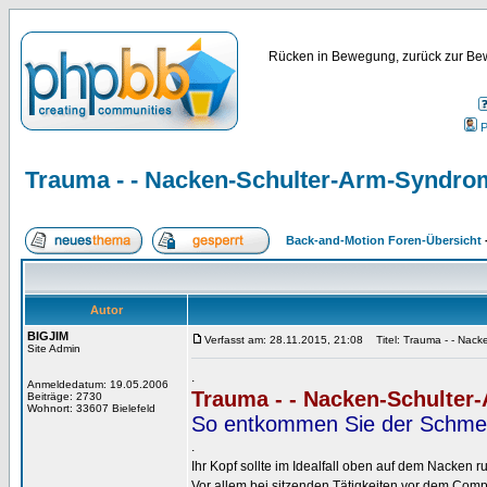
Rücken in Bewegung, zurück zur Bew
P
Trauma - - Nacken-Schulter-Arm-Syndro
Back-and-Motion Foren-Übersicht
Autor
BIGJIM
Verfasst am: 28.11.2015, 21:08
Titel: Trauma - - Nack
Site Admin
.
Anmeldedatum: 19.05.2006
Trauma - - Nacken-Schulte
Beiträge: 2730
Wohnort: 33607 Bielefeld
So entkommen Sie der Schmer
.
Ihr Kopf sollte im Idealfall oben auf dem Nacken r
Vor allem bei sitzenden Tätigkeiten vor dem Com