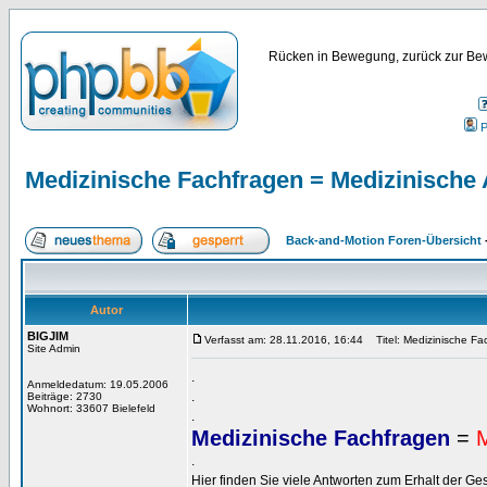
Rücken in Bewegung, zurück zur Bew
P
Medizinische Fachfragen = Medizinische
Back-and-Motion Foren-Übersicht
Autor
BIGJIM
Verfasst am: 28.11.2016, 16:44
Titel: Medizinische Fa
Site Admin
.
Anmeldedatum: 19.05.2006
.
Beiträge: 2730
Wohnort: 33607 Bielefeld
.
Medizinische Fachfragen
=
M
.
Hier finden Sie viele Antworten zum Erhalt der G