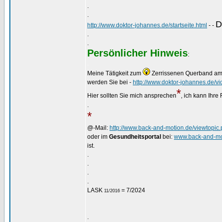
.
.
D
http://www.doktor-johannes.de/startseite.html
- -
.
.
Persönlicher Hinweis
:
.
Meine Tätigkeit zum
Zerrissenen Querband a
werden Sie bei -
http://www.doktor-johannes.de/vi
*
Hier sollten Sie mich ansprechen
, ich kann Ihre
.
*
@-Mail:
http://www.back-and-motion.de/viewtopi
oder im
Gesundheitsportal
bei:
www.back-and-mo
ist.
.
.
.
.
LASK
= 7/2024
11/2016
.