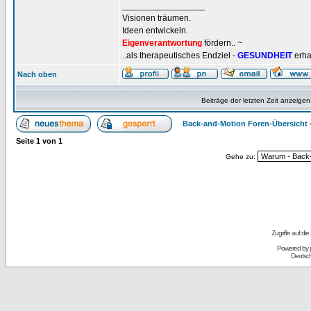
_________________
Visionen träumen.
Ideen entwickeln.
Eigenverantwortung
fördern.. ~
..als therapeutisches Endziel -
GESUNDHEIT
erha
Nach oben
Beiträge der letzten Zeit anzeigen
Back-and-Motion Foren-Übersicht
Seite
1
von
1
Gehe zu:
Zugriffe auf d
Powered by
Deutsc