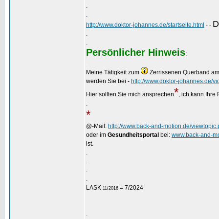
.
.
D
http://www.doktor-johannes.de/startseite.html
- -
.
.
Persönlicher Hinweis
:
.
Meine Tätigkeit zum
Zerrissenen Querband a
werden Sie bei -
http://www.doktor-johannes.de/vi
*
Hier sollten Sie mich ansprechen
, ich kann Ihre
.
*
@-Mail:
http://www.back-and-motion.de/viewtopi
oder im
Gesundheitsportal
bei:
www.back-and-mo
ist.
.
.
.
.
LASK
= 7/2024
11/2016
.