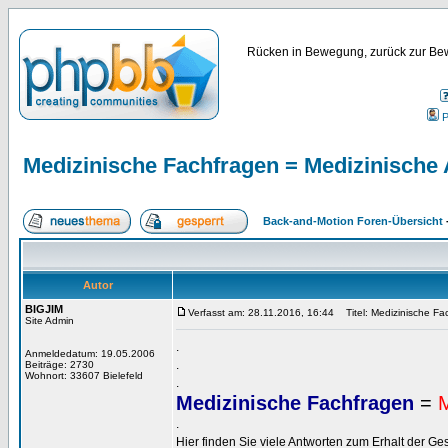
Rücken in Bewegung, zurück zur Bew
P
Medizinische Fachfragen = Medizinische
Back-and-Motion Foren-Übersicht
Autor
BIGJIM
Verfasst am: 28.11.2016, 16:44
Titel: Medizinische Fa
Site Admin
.
Anmeldedatum: 19.05.2006
.
Beiträge: 2730
Wohnort: 33607 Bielefeld
.
Medizinische Fachfragen
=
M
.
Hier finden Sie viele Antworten zum Erhalt der G