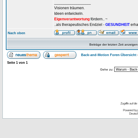
_________________
Visionen träumen.
Ideen entwickeln.
Eigenverantwortung
fördern.. ~
..als therapeutisches Endziel -
GESUNDHEIT
erha
Nach oben
Beiträge der letzten Zeit anzeigen
Back-and-Motion Foren-Übersicht
Seite
1
von
1
Gehe zu:
Zugriffe auf d
Powered by
Deutsc