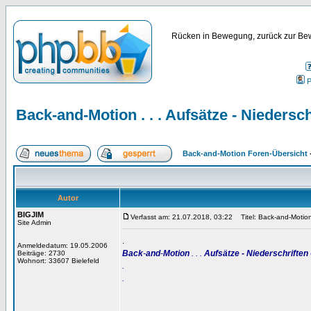
Rücken in Bewegung, zurück zur Bew
P
Back-and-Motion . . . Aufsätze - Niedersch
Back-and-Motion Foren-Übersicht
Autor
BIGJIM
Verfasst am: 21.07.2018, 03:22
Titel: Back-and-Motion .
Site Admin
.
Anmeldedatum: 19.05.2006
Back
-
and
-
Motion
. . .
Aufsätze - Niederschriften 
Beiträge: 2730
Wohnort: 33607 Bielefeld
.
.