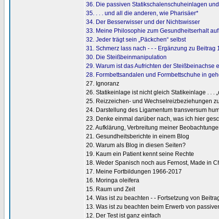
36. Die passiven Statikschalenschuheinlagen und i
35. . . . und all die anderen, wie Pharisäer*
34. Der Besserwisser und der Nichtswisser
33. Meine Philosophie zum Gesundheitserhalt auf
32. Jeder trägt sein „Päckchen“ selbst
31. Schmerz lass nach - - - Ergänzung zu Beitrag 
30. Die Steißbeinmanipulation
29. Warum ist das Aufrichten der Steißbeinachse er
28. Formbettsandalen und Formbettschuhe in geheim
27. Ignoranz
26. Statikeinlage ist nicht gleich Statikeinlage . . . „d
25. Reizzeichen- und Wechselreizbeziehungen 
24. Darstellung des Ligamentum transversum hum
23. Denke einmal darüber nach, was ich hier gesc
22. Aufklärung, Verbreitung meiner Beobachtunge
21. Gesundheitsberichte in einem Blog
20. Warum als Blog in diesen Seiten?
19. Kaum ein Patient kennt seine Rechte
18. Weder Spanisch noch aus Fernost, Made in 
17. Meine Fortbildungen 1966-2017
16. Moringa oleifera
15. Raum und Zeit
14. Was ist zu beachten - - Fortsetzung von Beitra
13. Was ist zu beachten beim Erwerb von passive
12. Der Test ist ganz einfach