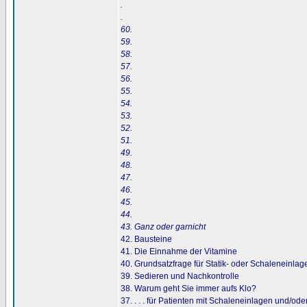
.
.
60.
59.
58.
57.
56.
55.
54.
53.
52.
51.
49.
48.
47.
46.
45.
44.
43. Ganz oder garnicht
42. Bausteine
41. Die Einnahme der Vitamine
40. Grundsatzfrage für Statik- oder Schaleneinl
39. Sedieren und Nachkontrolle
38. Warum geht Sie immer aufs Klo?
37. . . . für Patienten mit Schaleneinlagen und/ode