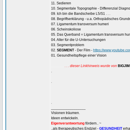
11. Sedieren
10. Segmentale Topographie - Differenzial Diagno
09. Ich bin die Bandscheibe L5/S1 . . .
08. Begriffserklärung - u.a. Orthopädisches Grun
07. Ligamentum transversum humeri
06. Scheinskoliose
05. Das Querband = Ligamentum transversum hu
04. Alter für die U-Untersuchungen
03. Segmentproblem
02.
SEGMENT
- Der Film -
https://www.youtube.
01. Gesundheitspflege einer Vision
. . . dieser Linkhinweis wurde von
BIGJIM
......................
.
.
.
_________________
Visionen träumen.
Ideen entwickeln.
Eigenverantwortung
fördern.. ~
..als therapeutisches Endziel -
GESUNDHEIT
erha