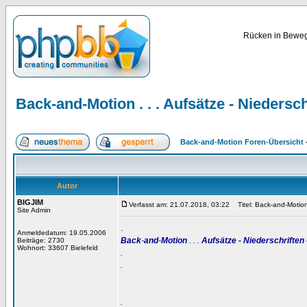
Rücken in Bewegu
Back-and-Motion . . . Aufsätze - Niedersch
Back-and-Motion Foren-Übersicht
Autor
BIGJIM
Verfasst am: 21.07.2018, 03:22
Titel: Back-and-Motion .
Site Admin
.
Anmeldedatum: 19.05.2006
Back
-
and
-
Motion
. . .
Aufsätze - Niederschriften 
Beiträge: 2730
Wohnort: 33607 Bielefeld
.
.
.