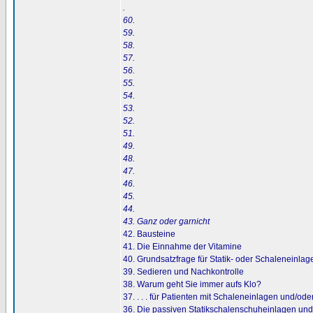
.
60.
59.
58.
57.
56.
55.
54.
53.
52.
51.
49.
48.
47.
46.
45.
44.
43. Ganz oder garnicht
42. Bausteine
41. Die Einnahme der Vitamine
40. Grundsatzfrage für Statik- oder Schaleneinl
39. Sedieren und Nachkontrolle
38. Warum geht Sie immer aufs Klo?
37. . . . für Patienten mit Schaleneinlagen und/ode
36. Die passiven Statikschalenschuheinlagen und i