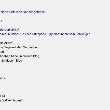
 einen einfachen Nenner gebracht
11
forderlich ist?
er Mission. . . für die Orthopädie - [i]Keiner bricht sein Schweigen
ie Aktive“ . . .
zum Segment, den Segmenten.
eri
hrieben habe, in diesem Blog.
n in diesem Blog
China…
g 13
n Statikeinlagen?