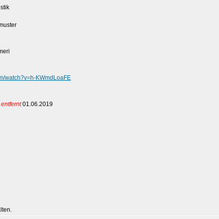
stik
dmuster
meri
com/watch?v=h-KWmdLoaFE
entfernt
01.06.2019
lten.