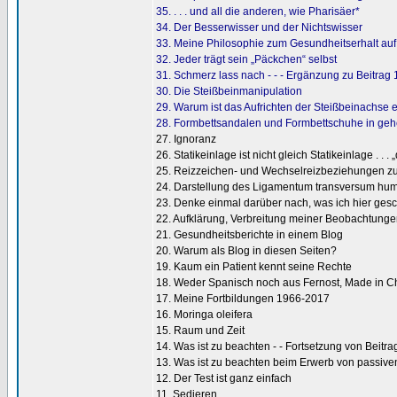
35. . . . und all die anderen, wie Pharisäer*
34. Der Besserwisser und der Nichtswisser
33. Meine Philosophie zum Gesundheitserhalt auf
32. Jeder trägt sein „Päckchen“ selbst
31. Schmerz lass nach - - - Ergänzung zu Beitrag 
30. Die Steißbeinmanipulation
29. Warum ist das Aufrichten der Steißbeinachse er
28. Formbettsandalen und Formbettschuhe in geheim
27. Ignoranz
26. Statikeinlage ist nicht gleich Statikeinlage . . . „d
25. Reizzeichen- und Wechselreizbeziehungen 
24. Darstellung des Ligamentum transversum hum
23. Denke einmal darüber nach, was ich hier gesc
22. Aufklärung, Verbreitung meiner Beobachtunge
21. Gesundheitsberichte in einem Blog
20. Warum als Blog in diesen Seiten?
19. Kaum ein Patient kennt seine Rechte
18. Weder Spanisch noch aus Fernost, Made in 
17. Meine Fortbildungen 1966-2017
16. Moringa oleifera
15. Raum und Zeit
14. Was ist zu beachten - - Fortsetzung von Beitra
13. Was ist zu beachten beim Erwerb von passive
12. Der Test ist ganz einfach
11. Sedieren