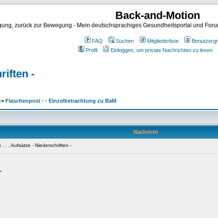
Back-and-Motion
ng, zurück zur Bewegung - Mein deutschsprachiges Gesundheitsportal und Forum 
FAQ
Suchen
Mitgliederliste
Benutzerg
Profil
Einloggen, um private Nachrichten zu lesen
riften -
->
Flaschenpost - - Einzelbetrachtung zu BaM
Nachricht
 . . Aufsätze - Niederschriften -
-