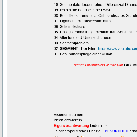
10. Segmentale Topographie - Differenzial Diagno
09. Ich bin die Bandscheibe L5/S1 . . .
08. Begriffserklärung - u.a. Orthopädisches Grun
07. Ligamentum transversum humeri
06. Scheinskoliose
05. Das Querband = Ligamentum transversum hu
04. Alter für die U-Untersuchungen
03. Segmentproblem
02.
SEGMENT
- Der Film -
https://www.youtube.
01. Gesundheitspflege einer Vision
. . . dieser Linkhinweis wurde von
BIGJIM
......................
.
.
.
_________________
Visionen träumen.
Ideen entwickeln.
Eigenverantwortung
fördern.. ~
..als therapeutisches Endziel -
GESUNDHEIT
erha