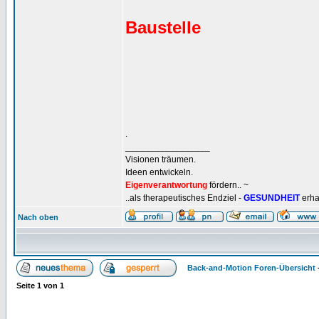
Baustelle
.
_________________
Visionen träumen.
Ideen entwickeln.
Eigenverantwortung
fördern.. ~
..als therapeutisches Endziel -
GESUNDHEIT
erha
Nach oben
Back-and-Motion Foren-Übersicht
Seite
1
von
1