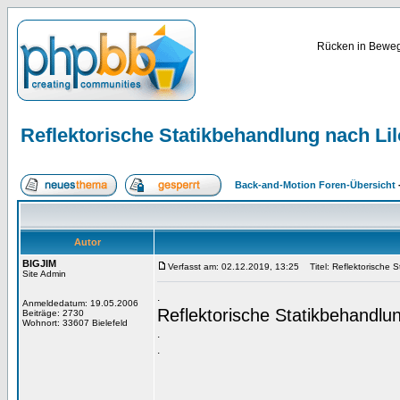
Rücken in Bewegu
Reflektorische Statikbehandlung nach Li
Back-and-Motion Foren-Übersicht
Autor
BIGJIM
Verfasst am: 02.12.2019, 13:25
Titel: Reflektorische S
Site Admin
.
Anmeldedatum: 19.05.2006
Reflektorische Statikbehandlu
Beiträge: 2730
Wohnort: 33607 Bielefeld
.
.