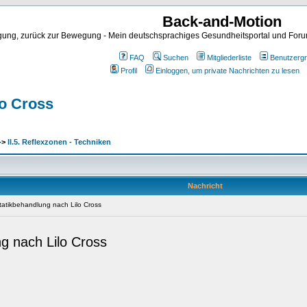
Back-and-Motion
ng, zurück zur Bewegung - Mein deutschsprachiges Gesundheitsportal und Forum 
FAQ
Suchen
Mitgliederliste
Benutzerg
Profil
Einloggen, um private Nachrichten zu lesen
lo Cross
->
II.5. Reflexzonen - Techniken
Nachricht
tatikbehandlung nach Lilo Cross
ng nach Lilo Cross