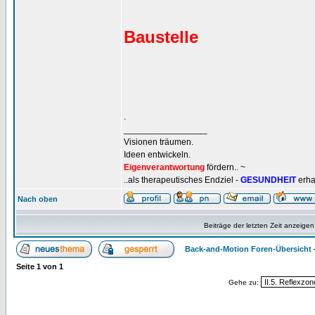
Baustelle
.
_________________
Visionen träumen.
Ideen entwickeln.
Eigenverantwortung
fördern.. ~
..als therapeutisches Endziel -
GESUNDHEIT
erha
Nach oben
Beiträge der letzten Zeit anzeigen
Back-and-Motion Foren-Übersicht
Seite
1
von
1
Gehe zu: