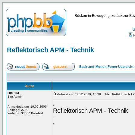
Rücken in Bewegung, zurück zur Bew
P
Reflektorisch APM - Technik
Back-and-Motion Foren-Übersicht
Autor
BIGJIM
Verfasst am: 02.12.2019, 13:30
Titel: Reflektorisch AP
Site Admin
.
Anmeldedatum: 19.05.2006
Reflektorisch APM - Technik
Beiträge: 2730
Wohnort: 33607 Bielefeld
.
.