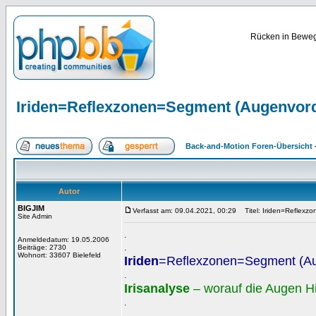
Rücken in Bewegu
Iriden=Reflexzonen=Segment (Augenvor
Back-and-Motion Foren-Übersicht
Autor
BIGJIM
Verfasst am: 09.04.2021, 00:29
Titel: Iriden=Reflexz
Site Admin
.
Anmeldedatum: 19.05.2006
.
Beiträge: 2730
Wohnort: 33607 Bielefeld
Iriden
=Reflexzonen=Segment (A
.
Irisanalyse
– worauf die Augen H
.
.