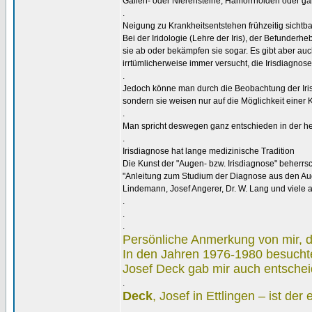
Gallen- oder Nierensteine, Hämorrhoiden oder ga
.
Neigung zu Krankheitsentstehen frühzeitig sichtba
Bei der Iridologie (Lehre der Iris), der Befunderh
sie ab oder bekämpfen sie sogar. Es gibt aber auc
irrtümlicherweise immer versucht, die Irisdiagnose
.
Jedoch könne man durch die Beobachtung der Iris
sondern sie weisen nur auf die Möglichkeit einer
.
Man spricht deswegen ganz entschieden in der heu
.
Irisdiagnose hat lange medizinische Tradition
Die Kunst der "Augen- bzw. Irisdiagnose" beherr
"Anleitung zum Studium der Diagnose aus den Aug
Lindemann, Josef Angerer, Dr. W. Lang und viele 
.
.
.
Persönliche Anmerkung von mir, 
In den Jahren 1976-1980 besuchte 
Josef Deck gab mir auch entschei
.
Deck
, Josef in Ettlingen – ist de
.