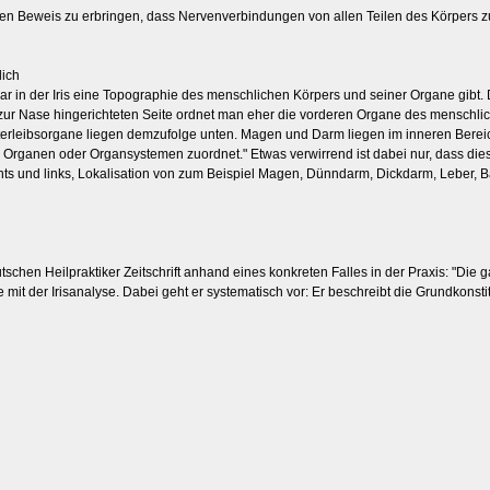
n Beweis zu erbringen, dass Nervenverbindungen von allen Teilen des Körpers zur
lich
in der Iris eine Topographie des menschlichen Körpers und seiner Organe gibt. Dr.
der zur Nase hingerichteten Seite ordnet man eher die vorderen Organe des menschlic
terleibsorgane liegen demzufolge unten. Magen und Darm liegen im inneren Bereic
Organen oder Organsystemen zuordnet." Etwas verwirrend ist dabei nur, dass diese
ts und links, Lokalisation von zum Beispiel Magen, Dünndarm, Dickdarm, Leber, Bau
eutschen Heilpraktiker Zeitschrift anhand eines konkreten Falles in der Praxis: "D
t der Irisanalyse. Dabei geht er systematisch vor: Er beschreibt die Grundkonstitu