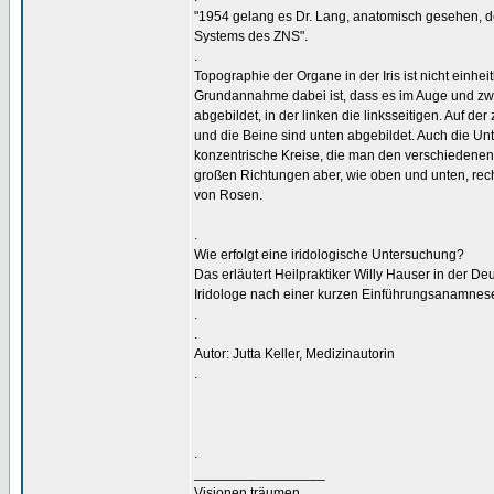
"1954 gelang es Dr. Lang, anatomisch gesehen, de
Systems des ZNS".
.
Topographie der Organe in der Iris ist nicht einheit
Grundannahme dabei ist, dass es im Auge und zwar 
abgebildet, in der linken die linksseitigen. Auf 
und die Beine sind unten abgebildet. Auch die Un
konzentrische Kreise, die man den verschiedenen 
großen Richtungen aber, wie oben und unten, rech
von Rosen.
.
Wie erfolgt eine iridologische Untersuchung?
Das erläutert Heilpraktiker Willy Hauser in der D
Iridologe nach einer kurzen Einführungsanamnese mi
.
.
Autor: Jutta Keller, Medizinautorin
.
.
_________________
Visionen träumen.