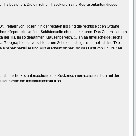
 Iris bestehen. Die einzelnen Irissektoren sind Repräsentanten dieses
 Freiherr von Rosen: "In der rechten Iris sind die rechtsseitigen Organe
hen Körpers ein, auf der Schläfenseite eher die hinteren. Das Gehirn ist oben
h der Iris, im so genannten Krausenbereich. (…) Man unterscheidet sechs
 Topographie bei verschiedenen Schulen nicht ganz einheitlich ist. "Die
chspeicheldrüse und Milz erscheint sicher", so das Fazit von Dr. Freiherr
ie ganzheitliche Erstuntersuchung des Rückenschmerzpatienten beginnt der
tion sowie die Individualkonstitution.