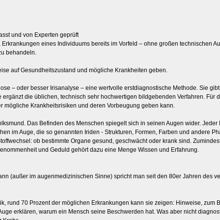
asst und von Experten geprüft
keit, Erkrankungen eines Individuums bereits im Vorfeld – ohne großen technische
zu behandeln.
eise auf Gesundheitszustand und mögliche Krankheiten geben.
gnose – oder besser Irisanalyse – eine wertvolle erstdiagnostische Methode. Sie 
gänzt die üblichen, technisch sehr hochwertigen bildgebenden Verfahren. Für den
ber mögliche Krankheitsrisiken und deren Vorbeugung geben kann.
Volksmund. Das Befinden des Menschen spiegelt sich in seinen Augen wider. Jeder
Zeichen im Auge, die so genannten Iriden - Strukturen, Formen, Farben und ander
toffwechsel: ob bestimmte Organe gesund, geschwächt oder krank sind. Zumindest f
ingenommenheit und Geduld gehört dazu eine Menge Wissen und Erfahrung.
ann (außer im augenmedizinischen Sinne) spricht man seit den 80er Jahren des v
ostik, rund 70 Prozent der möglichen Erkrankungen kann sie zeigen: Hinweise, zum 
Auge erklären, warum ein Mensch seine Beschwerden hat. Was aber nicht diagnosti