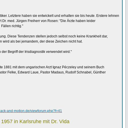
iker. Letztere haben sie entwickelt und erhalten sie bis heute. Erstere lehnen
rt Dr. med. Jürgen Freiherr von Rosen: "Die Ärzte haben leider
ällen richtig."
g. Diese Tendenzen stellen jedoch selbst noch keine Krankheit dar,
 wird als bei jemandem, der diese Zeichen nicht hat.
r Begriff der Irisdiagnostik verwendet wird."
chte 1881 mit dem ungarischen Arzt Ignaz Péczeley und seinem Buch
Pastor Felke, Edward Laue, Pastor Madaus, Rudolf Schnabel, Günther
.back-and-motion.de/viewforum.php?f=41
n 1957 in Karlsruhe mit Dr. Vida