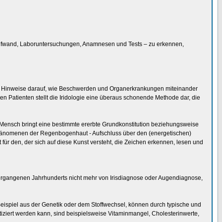
n Aufwand, Laboruntersuchungen, Anamnesen und Tests – zu erkennen,
gibt Hinweise darauf, wie Beschwerden und Organerkrankungen miteinander
 Patienten stellt die Iridologie eine überaus schonende Methode dar, die
 Mensch bringt eine bestimmte ererbte Grundkonstitution beziehungsweise
e Phänomenen der Regenbogenhaut - Aufschluss über den (energetischen)
ür den, der sich auf diese Kunst versteht, die Zeichen erkennen, lesen und
ergangenen Jahrhunderts nicht mehr von Irisdiagnose oder Augendiagnose,
Beispiel aus der Genetik oder dem Stoffwechsel, können durch typische und
ziert werden kann, sind beispielsweise Vitaminmangel, Cholesterinwerte,