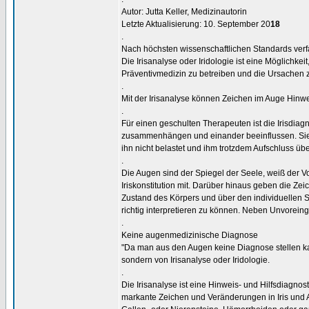
Autor: Jutta Keller, Medizinautorin
Letzte Aktualisierung: 10. September 20
18
.
Nach höchsten wissenschaftlichen Standards verf
Die Irisanalyse oder Iridologie ist eine Möglich
Präventivmedizin zu betreiben und die Ursachen 
.
Mit der Irisanalyse können Zeichen im Auge Hinw
.
Für einen geschulten Therapeuten ist die Irisdia
zusammenhängen und einander beeinflussen. Sie er
ihn nicht belastet und ihm trotzdem Aufschluss ü
.
Die Augen sind der Spiegel der Seele, weiß der 
Iriskonstitution mit. Darüber hinaus geben die 
Zustand des Körpers und über den individuellen S
richtig interpretieren zu können. Neben Unvore
.
Keine augenmedizinische Diagnose
"Da man aus den Augen keine Diagnose stellen k
sondern von Irisanalyse oder Iridologie.
.
Die Irisanalyse ist eine Hinweis- und Hilfsdiagn
markante Zeichen und Veränderungen in Iris und 