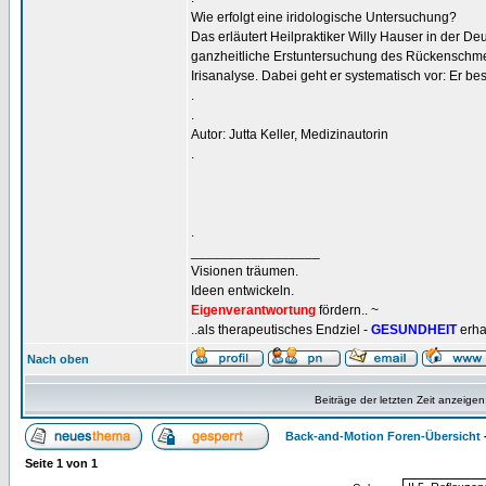
Wie erfolgt eine iridologische Untersuchung?
Das erläutert Heilpraktiker Willy Hauser in der Deu
ganzheitliche Erstuntersuchung des Rückenschmer
Irisanalyse. Dabei geht er systematisch vor: Er bes
.
.
Autor: Jutta Keller, Medizinautorin
.
.
_________________
Visionen träumen.
Ideen entwickeln.
Eigenverantwortung
fördern.. ~
..als therapeutisches Endziel -
GESUNDHEIT
erha
Nach oben
Beiträge der letzten Zeit anzeigen
Back-and-Motion Foren-Übersicht
Seite
1
von
1