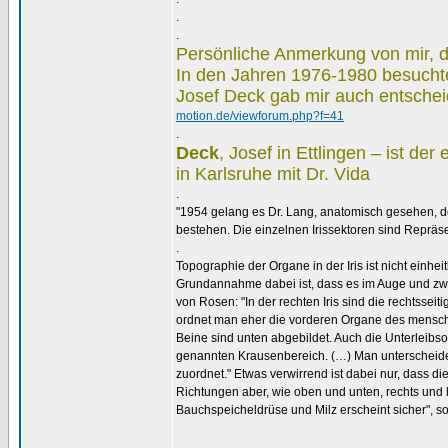
.
.
Persönliche Anmerkung von mir, 
In den Jahren 1976-1980 besuchte 
Josef Deck gab mir auch entschei
motion.de/viewforum.php?f=41
.
Deck
, Josef in Ettlingen – ist de
in Karlsruhe mit Dr. Vida
.
"1954 gelang es Dr. Lang, anatomisch gesehen, de
bestehen. Die einzelnen Irissektoren sind Reprä
.
Topographie der Organe in der Iris ist nicht einheit
Grundannahme dabei ist, dass es im Auge und zwar
von Rosen: "In der rechten Iris sind die rechtsseit
ordnet man eher die vorderen Organe des menschli
Beine sind unten abgebildet. Auch die Unterleibs
genannten Krausenbereich. (…) Man unterscheid
zuordnet." Etwas verwirrend ist dabei nur, dass d
Richtungen aber, wie oben und unten, rechts und 
Bauchspeicheldrüse und Milz erscheint sicher", so
.