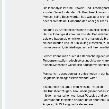
.
Die Irisanalyse ist eine Hinweis- und Hilfsdiagno
aus der Genetik oder dem Stoffwechsel, können d
Mensch seine Beschwerden hat. Was aber nicht di
oder Nierensteine, Hämorrhoiden oder gar Krebs.
.
Neigung zu Krankheitsentstehen frühzeitig sichtba
Bei der Iridologie (Lehre der Iris), der Befunderh
Letztere haben sie entwickelt und erhalten sie bi
sie befürworten und im Klinikalltag einsetzen, zu 
immer versucht, die Irisdiagnosen mit ihren medizi
.
Jedoch könne man durch die Beobachtung der Iri
Tendenzen stellen jedoch selbst noch keine Krankh
diesem Menschen wesentlich häufiger vorkommen w
.
Man spricht deswegen ganz entschieden in der he
Begriff der Irisdiagnostik verwendet wird."
.
Irisdiagnose hat lange medizinische Tradition
Die Kunst der "Augen- bzw. Irisdiagnose" beherrs
mit dem ungarischen Arzt Ignaz Péczeley und sei
Jahrhunderts forschten darüber unter anderem Pa
Angerer, Dr. W. Lang und viele andere.
.