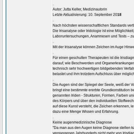
.
Autor: Jutta Keller, Medizinautorin
Letzte Aktualisierung: 10. September 20
18
.
Nach höchsten wissenschaftlichen Standards verf
Die Irisanalyse oder Iridologie ist eine Möglichk
Laboruntersuchungen, Anamnesen und Tests – zu 
.
Mit der Irisanalyse können Zeichen im Auge Hinw
.
Für einen geschulten Therapeuten ist die Irisdiag
darauf, wie Beschwerden und Organerkrankungen 
technisch sehr hochwertigen bildgebenden Verfahre
belastet und ihm trotzdem Aufschluss über mögli
.
Die Augen sind der Spiegel der Seele, weiß der 
bringt eine bestimmte ererbte Grundkonstitution b
genannten Iriden - Strukturen, Formen, Farben 
des Körpers und über den individuellen Stoffwech
auf diese Kunst versteht, die Zeichen erkennen, 
dazu eine Menge Wissen und Erfahrung.
.
Keine augenmedizinische Diagnose
"Da man aus den Augen keine Diagnose stellen ka
vergangenen Jahrhunderts nicht mehr von Irisdiag