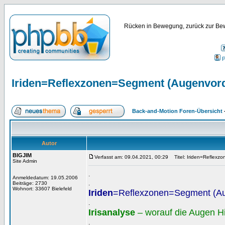
Rücken in Bewegung, zurück zur Bew
P
Iriden=Reflexzonen=Segment (Augenvor
Back-and-Motion Foren-Übersicht
Autor
BIGJIM
Verfasst am: 09.04.2021, 00:29
Titel: Iriden=Reflexz
Site Admin
.
Anmeldedatum: 19.05.2006
.
Beiträge: 2730
Wohnort: 33607 Bielefeld
Iriden
=Reflexzonen=Segment (A
.
Irisanalyse
– worauf die Augen H
.