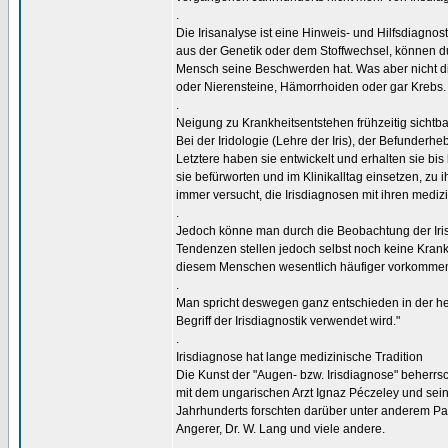
.
Die Irisanalyse ist eine Hinweis- und Hilfsdiagno
aus der Genetik oder dem Stoffwechsel, können d
Mensch seine Beschwerden hat. Was aber nicht di
oder Nierensteine, Hämorrhoiden oder gar Krebs.
.
Neigung zu Krankheitsentstehen frühzeitig sichtba
Bei der Iridologie (Lehre der Iris), der Befunderh
Letztere haben sie entwickelt und erhalten sie bi
sie befürworten und im Klinikalltag einsetzen, zu 
immer versucht, die Irisdiagnosen mit ihren medizi
.
Jedoch könne man durch die Beobachtung der Iri
Tendenzen stellen jedoch selbst noch keine Krankh
diesem Menschen wesentlich häufiger vorkommen w
.
Man spricht deswegen ganz entschieden in der he
Begriff der Irisdiagnostik verwendet wird."
.
Irisdiagnose hat lange medizinische Tradition
Die Kunst der "Augen- bzw. Irisdiagnose" beherrs
mit dem ungarischen Arzt Ignaz Péczeley und sei
Jahrhunderts forschten darüber unter anderem Pa
Angerer, Dr. W. Lang und viele andere.
.