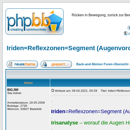
Rücken in Bewegung, zurück zur Bew
P
Iriden=Reflexzonen=Segment (Augenvor
Back-and-Motion Foren-Übersicht
Autor
BIGJIM
Verfasst am: 09.04.2021, 00:29
Titel: Iriden=Reflexz
Site Admin
.
Anmeldedatum: 19.05.2006
.
Beiträge: 2730
Wohnort: 33607 Bielefeld
Iriden
=Reflexzonen=Segment (A
.
Irisanalyse
– worauf die Augen H
.