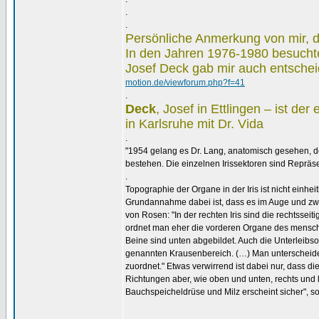
.
.
Persönliche Anmerkung von mir, 
In den Jahren 1976-1980 besuchte 
Josef Deck gab mir auch entschei
motion.de/viewforum.php?f=41
.
Deck
, Josef in Ettlingen – ist de
in Karlsruhe mit Dr. Vida
.
"1954 gelang es Dr. Lang, anatomisch gesehen, de
bestehen. Die einzelnen Irissektoren sind Reprä
.
Topographie der Organe in der Iris ist nicht einheit
Grundannahme dabei ist, dass es im Auge und zwar
von Rosen: "In der rechten Iris sind die rechtsseit
ordnet man eher die vorderen Organe des menschli
Beine sind unten abgebildet. Auch die Unterleibs
genannten Krausenbereich. (…) Man unterscheid
zuordnet." Etwas verwirrend ist dabei nur, dass d
Richtungen aber, wie oben und unten, rechts und 
Bauchspeicheldrüse und Milz erscheint sicher", so
.