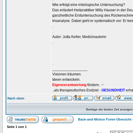
Wie erfolgt eine iridologische Untersuchung?
Das erläutert Heilpraktiker Willy Hauser in der Deu
ganzheitliche Erstuntersuchung des Rückenschmer
Irisanalyse. Dabei geht er systematisch vor: Er bes
.
.
Autor: Jutta Keller, Medizinautorin
.
.
_________________
Visionen träumen.
Ideen entwickeln.
Eigenverantwortung
fördern.. ~
..als therapeutisches Endziel -
GESUNDHEIT
erha
Nach oben
Beiträge der letzten Zeit anzeigen
Back-and-Motion Foren-Übersicht
Seite
1
von
1