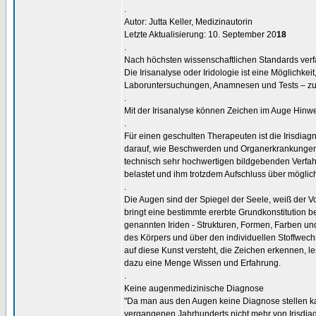
.
Autor: Jutta Keller, Medizinautorin
Letzte Aktualisierung: 10. September 20
18
.
Nach höchsten wissenschaftlichen Standards verf
Die Irisanalyse oder Iridologie ist eine Möglichk
Laboruntersuchungen, Anamnesen und Tests – zu 
.
Mit der Irisanalyse können Zeichen im Auge Hinw
.
Für einen geschulten Therapeuten ist die Irisdiag
darauf, wie Beschwerden und Organerkrankungen 
technisch sehr hochwertigen bildgebenden Verfahre
belastet und ihm trotzdem Aufschluss über mögli
.
Die Augen sind der Spiegel der Seele, weiß der 
bringt eine bestimmte ererbte Grundkonstitution b
genannten Iriden - Strukturen, Formen, Farben 
des Körpers und über den individuellen Stoffwech
auf diese Kunst versteht, die Zeichen erkennen, 
dazu eine Menge Wissen und Erfahrung.
.
Keine augenmedizinische Diagnose
"Da man aus den Augen keine Diagnose stellen ka
vergangenen Jahrhunderts nicht mehr von Irisdiag