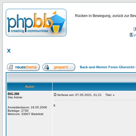
Rücken in Bewegung, zurück zur Bew
P
x
Back-and-Motion Foren-Übersicht
Autor
BIGJIM
Verfasst am: 07.05.2021, 01:21
Titel: x
Site Admin
x
Anmeldedatum: 19.05.2006
Beiträge: 2730
Wohnort: 33607 Bielefeld