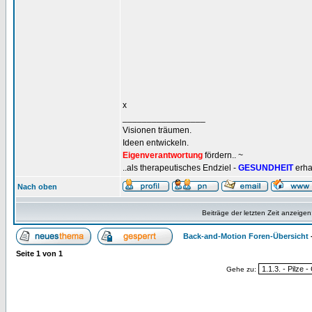
x
_________________
Visionen träumen.
Ideen entwickeln.
Eigenverantwortung
fördern.. ~
..als therapeutisches Endziel -
GESUNDHEIT
erha
Nach oben
Beiträge der letzten Zeit anzeigen
Back-and-Motion Foren-Übersicht
Seite
1
von
1
Gehe zu: