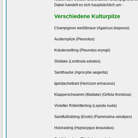
Dabei handelt es sich hauptsächlich um -
.
Verschiedene Kulturpilze
Champignon weiß/braun (Agaricus bisporus)
Austernpilze (Pleurotus)
Kräuterseitling (Pleurotus eryngii)
Shiitake (Lentinula edodes)
Samthaube (Agrocybe aegerita)
Igelstachelbart (Hericium erinaceus)
Klapperschwamm (Maitake) (Grifola frondosa)
Violetter Rötelritterling (Lepista nuda)
Samtfußrübling (Enoki) (Flammulina velutipes)
Holzrasling (Hypsizygus tessulatus)