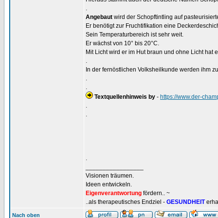
.
Angebaut
wird der Schopftintling auf pasteurisie
Er benötigt zur Fruchtifikation eine Deckerdeschich
Sein Temperaturbereich ist sehr weit.
Er wächst von 10° bis 20°C.
Mit Licht wird er im Hut braun und ohne Licht hat 
.
In der fernöstlichen Volksheilkunde werden ihm
.
.
Textquellenhinweis by
-
https://www.der-cham
.
.
.
_________________
Visionen träumen.
Ideen entwickeln.
Eigenverantwortung
fördern.. ~
..als therapeutisches Endziel -
GESUNDHEIT
erha
Nach oben