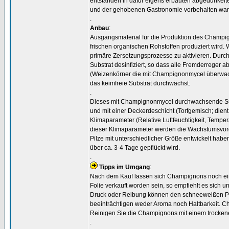
entstanden in dafür eigens erbauten abgedunkelten
und der gehobenen Gastronomie vorbehalten war, 
.
Anbau
:
Ausgangsmaterial für die Produktion des Champign
frischen organischen Rohstoffen produziert wird
primäre Zersetzungsprozesse zu aktivieren. Durc
Substrat desinfiziert, so dass alle Fremderreger
(Weizenkörner die mit Champignonmycel überwach
das keimfreie Substrat durchwächst.
.
Dieses mit Champignonmycel durchwachsende Subst
und mit einer Deckerdeschicht (Torfgemisch; dien
Klimaparameter (Relative Luftfeuchtigkeit, Tempe
dieser Klimaparameter werden die Wachstumsvorgä
Pilze mit unterschiedlicher Größe entwickelt haben
über ca. 3-4 Tage gepflückt wird.
.
Tipps im Umgang
:
Nach dem Kauf lassen sich Champignons noch eini
Folie verkauft worden sein, so empfiehlt es sich 
Druck oder Reibung können den schneeweißen Pil
beeinträchtigen weder Aroma noch Haltbarkeit. 
Reinigen Sie die Champignons mit einem trocken
.