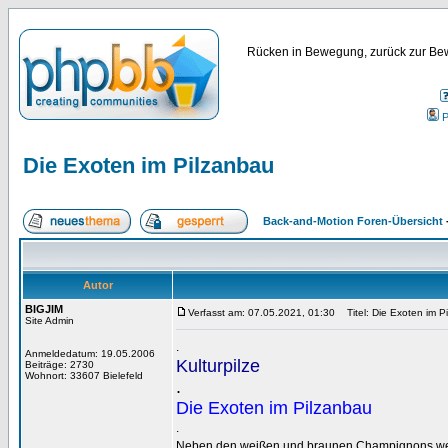
Rücken in Bewegung, zurück zur Bew
P
Die Exoten im Pilzanbau
Back-and-Motion Foren-Übersicht
Autor
BIGJIM
Verfasst am: 07.05.2021, 01:30
Titel: Die Exoten im P
Site Admin
.
Anmeldedatum: 19.05.2006
Kulturpilze
Beiträge: 2730
Wohnort: 33607 Bielefeld
.
Die Exoten im Pilzanbau
.
Neben den weißen und braunen Champignons wer