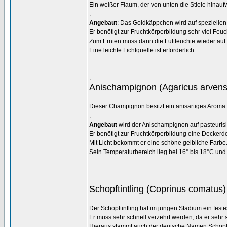
Ein weißer Flaum, der von unten die Stiele hinaufw
.
Angebaut
: Das Goldkäppchen wird auf speziellen
Er benötigt zur Fruchtkörperbildung sehr viel Feuch
Zum Ernten muss dann die Luftfeuchte wieder auf
Eine leichte Lichtquelle ist erforderlich.
.
.
.
Anischampignon (Agaricus arvens
.
Dieser Champignon besitzt ein anisartiges Aroma
.
Angebaut
wird der Anischampignon auf pasteuris
Er benötigt zur Fruchtkörperbildung eine Deckerde
Mit Licht bekommt er eine schöne gelbliche Farbe
Sein Temperaturbereich lieg bei 16° bis 18°C und 
.
.
.
Schopftintling (Coprinus comatus)
.
Der Schopftintling hat im jungen Stadium ein feste
Er muss sehr schnell verzehrt werden, da er sehr s
Hieraus stammt auch der deutsche Namen Schopfti