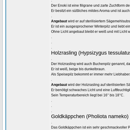
.
Der Enoki ist eine filigrane und zarte Zuchtform d
Er besitzt ein süßliches mildes Aroma und ist auc
.
Angebaut
wird er auf sterilisiertem Sägemehlsubst
Er ist ein ausgesprochener Winterpilz und liebt e
Ohne Licht angebaut bleibt er weiß und mit Licht w
.
.
.
Holzrasling (Hypsizygus tessulatu
.
Der Holzrasling wird auch Buchenpilz genannt, da
Er ist weiß, beige bis dunkelbraun.
Als Speisepilz bekommt er immer mehr Liebhaber
.
Angebaut
wird der Holzrasling auf sterilisierten 
Er benötigt schwaches Licht und eine Luftfeuchtig
Sein Temperaturbereich liegt bei 16° bis 18°C.
.
.
.
Goldkäppchen (Pholiota nameko)
.
Das Goldkäppchen ist ein sehr geschmackvoller P