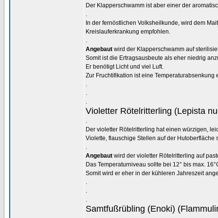
Der Klapperschwamm ist aber einer der aromatisc
.
In der fernöstlichen Volksheilkunde, wird dem Ma
Kreislauferkrankung empfohlen.
.
Angebaut
wird der Klapperschwamm auf sterilisier
Somit ist die Ertragsausbeute als eher niedrig an
Er benötigt Licht und viel Luft.
Zur Fruchtifikation ist eine Temperaturabsenkung 
.
.
.
Violetter Rötelritterling (Lepista n
.
Der violetter Rötelritterling hat einen würzigen, l
Violette, flauschige Stellen auf der Hutoberfläche
.
Angebaut
wird der violetter Rötelritterling auf p
Das Temperaturniveau sollte bei 12° bis max. 16°
Somit wird er eher in der kühleren Jahreszeit ang
.
.
.
Samtfußrübling (Enoki) (Flammulin