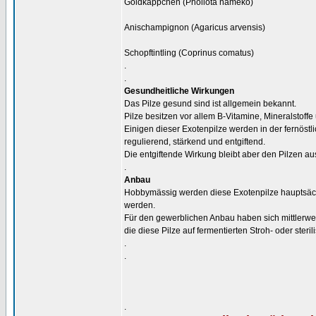
Goldkäppchen (Pholiota nameko)
Anischampignon (Agaricus arvensis)
Schopftintling (Coprinus comatus)
.
.
Gesundheitliche Wirkungen
Das Pilze gesund sind ist allgemein bekannt.
Pilze besitzen vor allem B-Vitamine, Mineralstoff
Einigen dieser Exotenpilze werden in der fernöst
regulierend, stärkend und entgiftend.
Die entgiftende Wirkung bleibt aber den Pilzen a
.
Anbau
Hobbymässig werden diese Exotenpilze hauptsächl
werden.
Für den gewerblichen Anbau haben sich mittlerwei
die diese Pilze auf fermentierten Stroh- oder ster
.
.
.