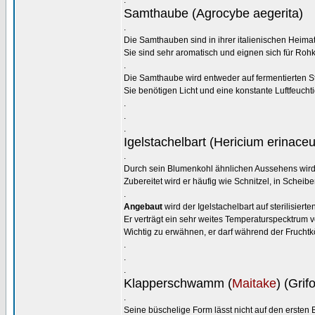
.
Samthaube (Agrocybe aegerita)
.
Die Samthauben sind in ihrer italienischen Heima
Sie sind sehr aromatisch und eignen sich für Rohk
.
Die Samthaube wird entweder auf fermentierten Str
Sie benötigen Licht und eine konstante Luftfeucht
.
.
.
Igelstachelbart (Hericium erinaceu
.
Durch sein Blumenkohl ähnlichen Aussehens wird de
Zubereitet wird er häufig wie Schnitzel, in Scheib
.
Angebaut
wird der Igelstachelbart auf sterilisier
Er verträgt ein sehr weites Temperaturspecktrum v
Wichtig zu erwähnen, er darf während der Frucht
.
.
.
Klapperschwamm (
Maitake
) (Grif
.
Seine büschelige Form lässt nicht auf den ersten B