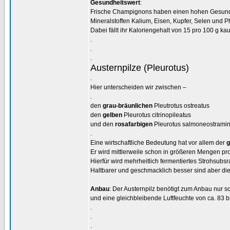
Gesundheitswert
:
Frische Champignons haben einen hohen Gesundhei
Mineralstoffen Kalium, Eisen, Kupfer, Selen und P
Dabei fällt ihr Kaloriengehalt von 15 pro 100 g ka
.
.
.
Austernpilze (Pleurotus)
.
Hier unterscheiden wir zwischen –
.
den
grau-bräunlichen
Pleutrotus ostreatus
den
gelben
Pleurotus citrinopileatus
und den
rosafarbigen
Pleurotus salmoneostramin
.
Eine wirtschaftliche Bedeutung hat vor allem der
g
Er wird mittlerweile schon in größeren Mengen pro
Hierfür wird mehrheitlich fermentiertes Strohsubsr
Haltbarer und geschmacklich besser sind aber die
Anbau
: Der Austernpilz benötigt zum Anbau nur 
und eine gleichbleibende Luftfeuchte von ca. 83 
.
.
.