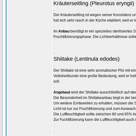
Kräuterseitling (Pleurotus eryngii)
.
Der Kräuterseitling ist wegen seiner Konsistenz un
hat sich sehr rasch in der Küche etabliert, weil
.
Im
Anbau
benötigt er ein spezielles sterilisierte
Fruchtifizierungsphase. Die Lichtverhältnisse solle
.
.
.
Shiitake (Lentinula edodes)
.
Der Shiitake ist eine sehr aromatischer Pilz mit e
Volksheilkunde eine große Bedeutung, weil er hel
soll.
.
Angebaut
wird der Shiitake ausschließlich auf ste
Die Besonderheit im Shiitakeanbau liegt in der l
Um weitere Erntewellen zu erhalten, müssen die 
Licht ist nur zur Fruchtifizierung und zum Auswac
Die Luftfeuchtigkeit sollte zwischen 80 und 85% li
Zur Fuchtifizierung kann die Luftfeuchtigkeit auch
.
.