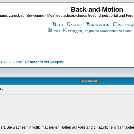
Back-and-Motion
ng, zurück zur Bewegung - Mein deutschsprachiges Gesundheitsportal und Forum 
FAQ
Suchen
Mitgliederliste
Benutzerg
Profil
Einloggen, um private Nachrichten zu lesen
->
1.1.3. - Pilze - Gesundheit mit Vitalpize
Nachricht
nks
t. Sie wachsen in vollklimatisierten Hallen auf vollständig natürlichem Nährbode