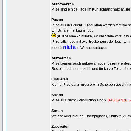
Aufbewahren
Pilze sind einige Tage im Kühlschrank haltbar, s
Putzen
Pilze aus der Zucht - Produktion werden fast koch
Ein Schälen ist kaum nötig
(
Ausnahme
- Shiitake, wo die Stiele vorzugs
Pilze falls nötig mit evtl. trockenem oder feuch
nicht
jedoch
in Wasser einlegen.
Aufwärmen
Pilze können auch aufgewärmt genossen werden.
Reste jedoch nur gekühlt und für kurze Zeit auf
Einfrieren
Kleine Pilze ganz, grössere in Scheiben geschnitte
Saison
Pilze aus Zucht - Produktion sind >
DAS GANZE 
Sorten
Weisse oder braune Champignons, Shiitake, Austernp
Zubereiten