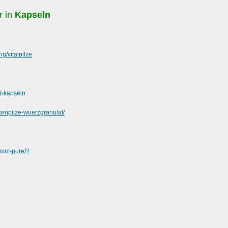
r in
Kapseln
/vitalpilze
50-kapseln
ckenpilze-wuerzgranulat/
amm-pure/?