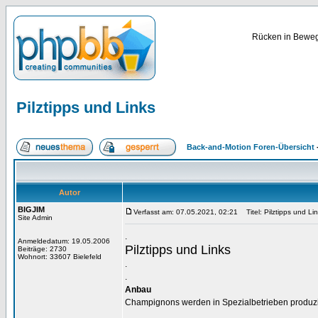
Rücken in Bewegu
Pilztipps und Links
Back-and-Motion Foren-Übersicht
Autor
BIGJIM
Verfasst am: 07.05.2021, 02:21
Titel: Pilztipps und Li
Site Admin
.
Anmeldedatum: 19.05.2006
Pilztipps und Links
Beiträge: 2730
Wohnort: 33607 Bielefeld
.
.
Anbau
Champignons werden in Spezialbetrieben produzier