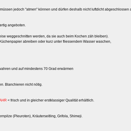
ie müssen jedoch "atmen" können und dürfen deshalb nicht luftdicht abgeschlossen
fertig angeboten.
weise weggeschnitten werden, da sie auch beim Kochen zäh bleiben).
tem Küchenpapier abreiben oder kurz unter fliessendem Wasser waschen,
bewahren und auf mindestens 70 Grad erwärmen
n. Blanchieren nicht nötig.
JAHR
< frisch und in gleicher erstklassiger Qualität erhältlich.
ilze (Pleuroten), Kräuterseitling, Grifola, Shimeji.