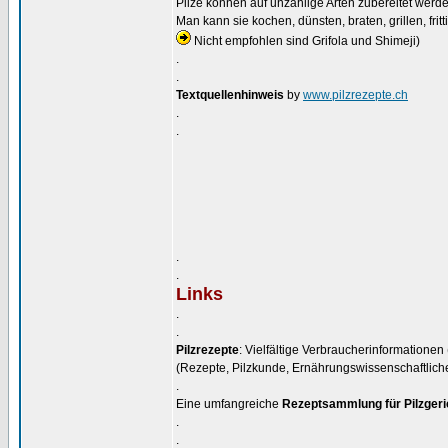
Pilze können auf unzählige Arten zubereitet werde
Man kann sie kochen, dünsten, braten, grillen, frit
Nicht empfohlen sind Grifola und Shimeji)
.
.
Textquellenhinweis
by
www.pilzrezepte.ch
.
.
.
.
Links
.
.
Pilzrezepte
: Vielfältige Verbraucherinformatione
(Rezepte, Pilzkunde, Ernährungswissenschaftlich
.
Eine umfangreiche
Rezeptsammlung für Pilzgeri
.
.