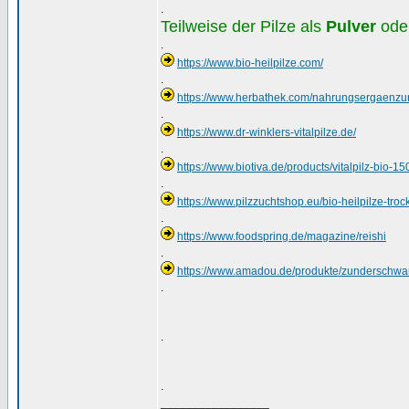
.
Teilweise der Pilze als
Pulver
ode
.
https://www.bio-heilpilze.com/
.
https://www.herbathek.com/nahrungsergaenzung
.
https://www.dr-winklers-vitalpilze.de/
.
https://www.biotiva.de/products/vitalpilz-bio-1
.
https://www.pilzzuchtshop.eu/bio-heilpilze-tro
.
https://www.foodspring.de/magazine/reishi
.
https://www.amadou.de/produkte/zunderschw
.
.
.
_________________