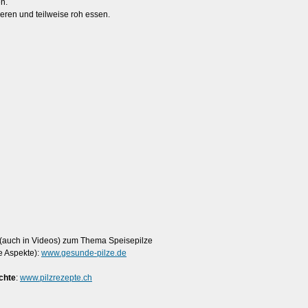
n.
tieren und teilweise roh essen.
n (auch in Videos) zum Thema Speisepilze
e Aspekte):
www.gesunde-pilze.de
chte
:
www.pilzrezepte.ch