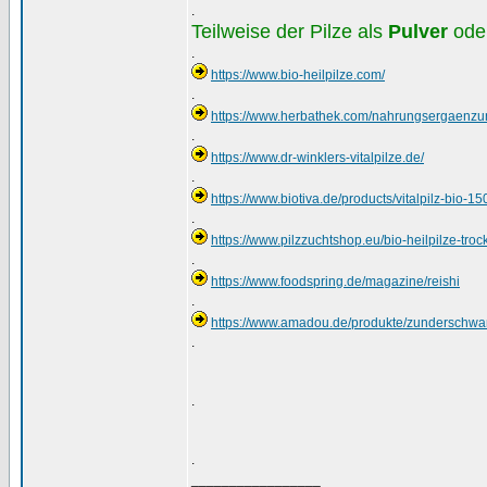
.
Teilweise der Pilze als
Pulver
ode
.
https://www.bio-heilpilze.com/
.
https://www.herbathek.com/nahrungsergaenzung
.
https://www.dr-winklers-vitalpilze.de/
.
https://www.biotiva.de/products/vitalpilz-bio-1
.
https://www.pilzzuchtshop.eu/bio-heilpilze-tro
.
https://www.foodspring.de/magazine/reishi
.
https://www.amadou.de/produkte/zunderschw
.
.
.
_________________