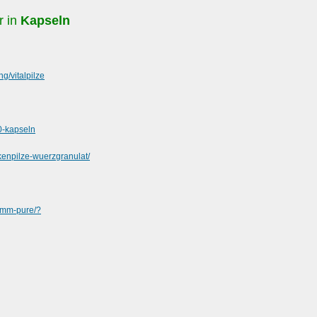
r in
Kapseln
/vitalpilze
50-kapseln
ckenpilze-wuerzgranulat/
amm-pure/?