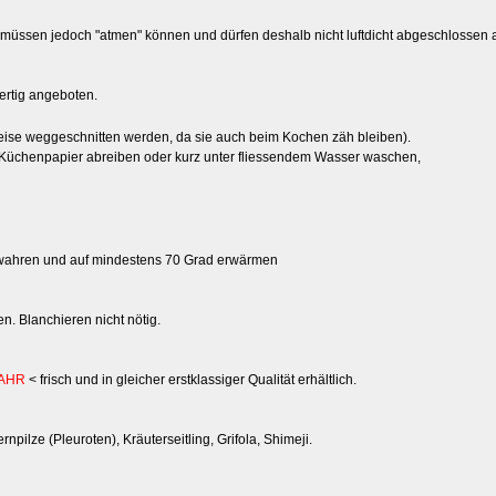
ie müssen jedoch "atmen" können und dürfen deshalb nicht luftdicht abgeschlossen
fertig angeboten.
weise weggeschnitten werden, da sie auch beim Kochen zäh bleiben).
tem Küchenpapier abreiben oder kurz unter fliessendem Wasser waschen,
bewahren und auf mindestens 70 Grad erwärmen
n. Blanchieren nicht nötig.
JAHR
< frisch und in gleicher erstklassiger Qualität erhältlich.
ilze (Pleuroten), Kräuterseitling, Grifola, Shimeji.