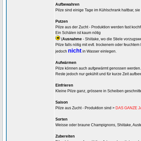
Aufbewahren
Pilze sind einige Tage im Kühlschrank haltbar, s
Putzen
Pilze aus der Zucht - Produktion werden fast koch
Ein Schälen ist kaum nötig
(
Ausnahme
- Shiitake, wo die Stiele vorzugs
Pilze falls nötig mit evtl. trockenem oder feuch
nicht
jedoch
in Wasser einlegen.
Aufwärmen
Pilze können auch aufgewärmt genossen werden.
Reste jedoch nur gekühlt und für kurze Zeit auf
Einfrieren
Kleine Pilze ganz, grössere in Scheiben geschnitte
Saison
Pilze aus Zucht - Produktion sind >
DAS GANZE 
Sorten
Weisse oder braune Champignons, Shiitake, Austernp
Zubereiten