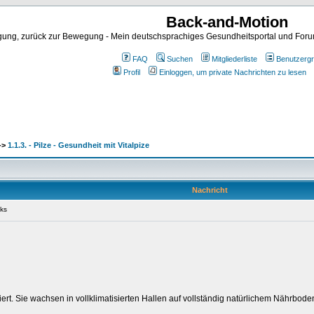
Back-and-Motion
ng, zurück zur Bewegung - Mein deutschsprachiges Gesundheitsportal und Forum 
FAQ
Suchen
Mitgliederliste
Benutzerg
Profil
Einloggen, um private Nachrichten zu lesen
->
1.1.3. - Pilze - Gesundheit mit Vitalpize
Nachricht
nks
t. Sie wachsen in vollklimatisierten Hallen auf vollständig natürlichem Nährbode