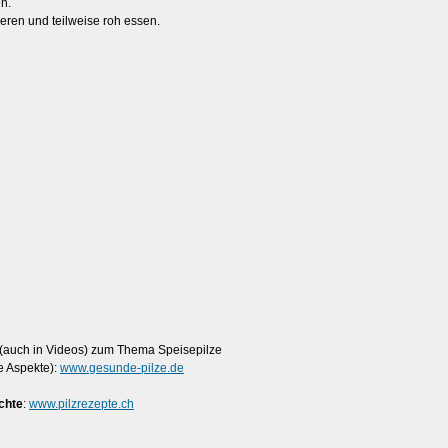
n.
tieren und teilweise roh essen.
n (auch in Videos) zum Thema Speisepilze
e Aspekte):
www.gesunde-pilze.de
chte
:
www.pilzrezepte.ch