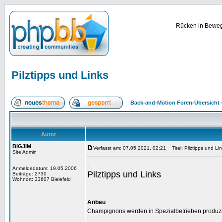
Rücken in Bewegu
Pilztipps und Links
Back-and-Motion Foren-Übersicht
Autor
BIGJIM
Verfasst am: 07.05.2021, 02:21
Titel: Pilztipps und Li
Site Admin
.
Anmeldedatum: 19.05.2006
Pilztipps und Links
Beiträge: 2730
Wohnort: 33607 Bielefeld
.
.
Anbau
Champignons werden in Spezialbetrieben produzier