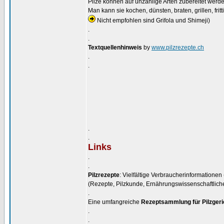
Pilze können auf unzählige Arten zubereitet werde
Man kann sie kochen, dünsten, braten, grillen, frit
Nicht empfohlen sind Grifola und Shimeji)
.
.
Textquellenhinweis
by
www.pilzrezepte.ch
.
.
.
.
Links
.
.
Pilzrezepte
: Vielfältige Verbraucherinformatione
(Rezepte, Pilzkunde, Ernährungswissenschaftlich
.
Eine umfangreiche
Rezeptsammlung für Pilzgeri
.
.