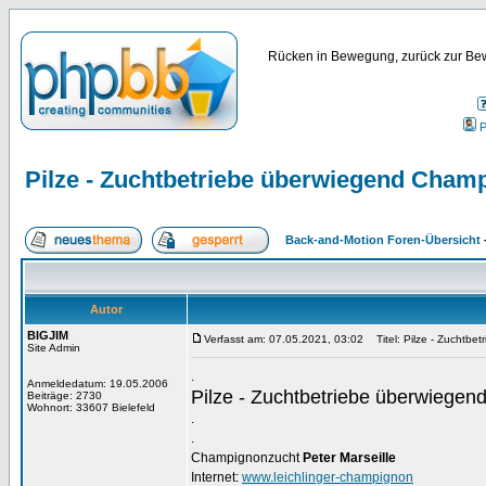
Rücken in Bewegung, zurück zur Bew
P
Pilze - Zuchtbetriebe überwiegend Cham
Back-and-Motion Foren-Übersicht
Autor
BIGJIM
Verfasst am: 07.05.2021, 03:02
Titel: Pilze - Zuchtbe
Site Admin
.
Anmeldedatum: 19.05.2006
Pilze - Zuchtbetriebe überwiege
Beiträge: 2730
Wohnort: 33607 Bielefeld
.
.
Champignonzucht
Peter Marseille
Internet:
www.leichlinger-champignon