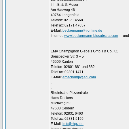
Inh. B. & S. Moser
Am Hauweg 46
40764 Langenfeld
Telefon: 02171 45681
Telef ax: 02171 47657
E-Mail:
beckermann@t-online.de
Internet:
www.beckermann-biosubstrat.com
- - und
.
.
EMA Champignon Giebels GmbH & Co. KG
Sonsbecker Str. 3 – 5
46509 Xanten
Telefon: 02801 881 und 882
Telef ax: 02801 1471
E-Mail:
emachamp@aol.com
.
.
Rheinische Pilzzentrale
Hans Deckers
Milchweg 69
47608 Geldern
Telefon: 02831 6463
Telef ax: 02831 5199
E-Mail:
info@rhpz.de