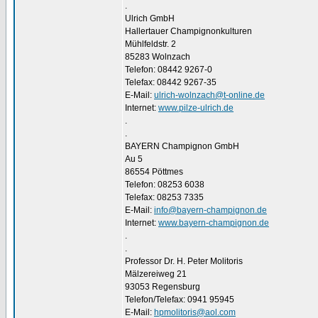
.
Ulrich GmbH
Hallertauer Champignonkulturen
Mühlfeldstr. 2
85283 Wolnzach
Telefon: 08442 9267-0
Telefax: 08442 9267-35
E-Mail:
ulrich-wolnzach@t-online.de
Internet:
www.pilze-ulrich.de
.
.
BAYERN Champignon GmbH
Au 5
86554 Pöttmes
Telefon: 08253 6038
Telefax: 08253 7335
E-Mail:
info@bayern-champignon.de
Internet:
www.bayern-champignon.de
.
.
Professor Dr. H. Peter Molitoris
Mälzereiweg 21
93053 Regensburg
Telefon/Telefax: 0941 95945
E-Mail:
hpmolitoris@aol.com