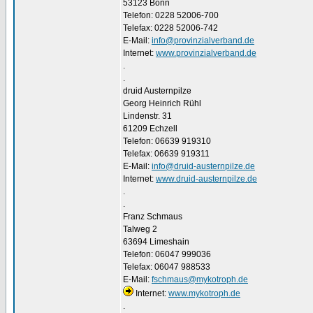
53123 Bonn
Telefon: 0228 52006-700
Telefax: 0228 52006-742
E-Mail:
info@provinzialverband.de
Internet:
www.provinzialverband.de
.
.
druid Austernpilze
Georg Heinrich Rühl
Lindenstr. 31
61209 Echzell
Telefon: 06639 919310
Telefax: 06639 919311
E-Mail:
info@druid-austernpilze.de
Internet:
www.druid-austernpilze.de
.
.
Franz Schmaus
Talweg 2
63694 Limeshain
Telefon: 06047 999036
Telefax: 06047 988533
E-Mail:
fschmaus@mykotroph.de
Internet:
www.mykotroph.de
.