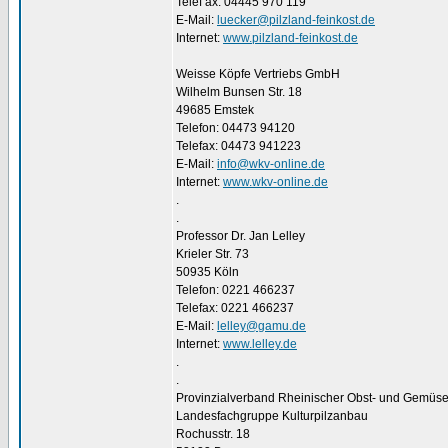
Telef ax: 04445 970 119
E-Mail:
luecker@pilzland-feinkost.de
Internet:
www.pilzland-feinkost.de
Weisse Köpfe Vertriebs GmbH
Wilhelm Bunsen Str. 18
49685 Emstek
Telefon: 04473 94120
Telefax: 04473 941223
E-Mail:
info@wkv-online.de
Internet:
www.wkv-online.de
.
.
Professor Dr. Jan Lelley
Krieler Str. 73
50935 Köln
Telefon: 0221 466237
Telefax: 0221 466237
E-Mail:
lelley@gamu.de
Internet:
www.lelley.de
.
.
Provinzialverband Rheinischer Obst- und Gemüse
Landesfachgruppe Kulturpilzanbau
Rochusstr. 18