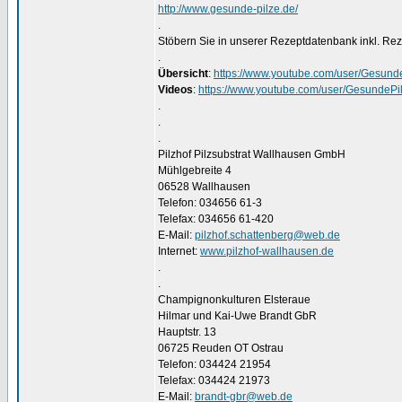
http://www.gesunde-pilze.de/
.
Stöbern Sie in unserer Rezeptdatenbank inkl. Re
.
Übersicht
:
https://www.youtube.com/user/Gesunde
Videos
:
https://www.youtube.com/user/GesundePi
.
.
.
Pilzhof Pilzsubstrat Wallhausen GmbH
Mühlgebreite 4
06528 Wallhausen
Telefon: 034656 61-3
Telefax: 034656 61-420
E-Mail:
pilzhof.schattenberg@web.de
Internet:
www.pilzhof-wallhausen.de
.
.
Champignonkulturen Elsteraue
Hilmar und Kai-Uwe Brandt GbR
Hauptstr. 13
06725 Reuden OT Ostrau
Telefon: 034424 21954
Telefax: 034424 21973
E-Mail:
brandt-gbr@web.de