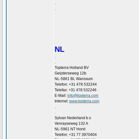
.
.
NL
.
.
Topterra Holland BV
Geijsterseweg 12b
NL-5861 BL Wanssum
Telefon: +31 478 532244
Telefax: +31 478 532246
E-Mail:
info@topterra.com
Internet:
www.topterra.com
.
.
Sylvan Nederland b.v.
Venrayseweg 132 A
NL-5961 NT Horst
Telefon: +31 77 3970404