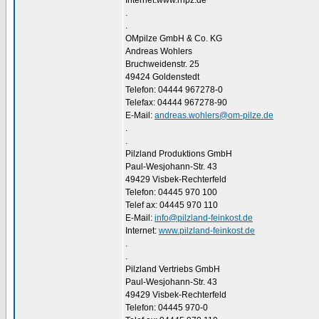
Internet:www.rhpz.de
.
.
OMpilze GmbH & Co. KG
Andreas Wohlers
Bruchweidenstr. 25
49424 Goldenstedt
Telefon: 04444 967278-0
Telefax: 04444 967278-90
E-Mail:
andreas.wohlers@om-pilze.de
.
.
Pilzland Produktions GmbH
Paul-Wesjohann-Str. 43
49429 Visbek-Rechterfeld
Telefon: 04445 970 100
Telef ax: 04445 970 110
E-Mail:
info@pilzland-feinkost.de
Internet:
www.pilzland-feinkost.de
.
.
Pilzland Vertriebs GmbH
Paul-Wesjohann-Str. 43
49429 Visbek-Rechterfeld
Telefon: 04445 970-0