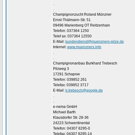
.
.
Champignonzucht Roland Münzner
Ernst-Thälmann-Str. 51
09496 Marienberg OT Reitzenhain
Telefon: 037364 1250
Telef ax: 037364 12550
E-Mail:
kundendienst@muenzners-pilze.de
Internet:
www.muenzners.info
.
.
Champignonanbau Burkhard Trebesch
Pilzweg 3
17291 Schapow
Telefon: 039852 261
Telefax: 039852 3717
E-Mail:
b.trebesch@google.de
.
.
e-nema GmbH
Michael Barth
Klausdorfer Str. 28-36
24223 Schwentinental
Telefon: 04307 8295-0
Telefax: 04307 8295-14