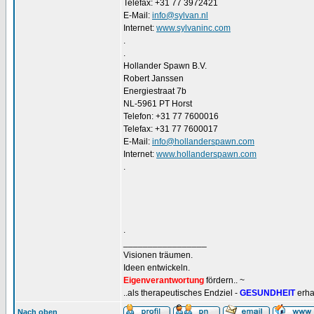
Telefax: +31 77 3972421
E-Mail:
info@sylvan.nl
Internet:
www.sylvaninc.com
.
.
Hollander Spawn B.V.
Robert Janssen
Energiestraat 7b
NL-5961 PT Horst
Telefon: +31 77 7600016
Telefax: +31 77 7600017
E-Mail:
info@hollanderspawn.com
Internet:
www.hollanderspawn.com
.
.
_________________
Visionen träumen.
Ideen entwickeln.
Eigenverantwortung
fördern.. ~
..als therapeutisches Endziel -
GESUNDHEIT
erha
Nach oben