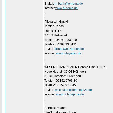
E-Mail:
m.barth@e-nema.de
Internet
www.e-nema.de
.
.
Pilzgarten GmbH
Torsten Jonas
Fabrikstr. 12
27389 Helvesiek
Telefon: 04267 933-110
Telefax: 04267 933-131
E-Mail:
tjonas@pilzgarten.de
Internet:
www.pilzgarten.de
.
.
WESER-CHAMPIGNON Dohme GmbH & Co.
Neue Heerstr. 35 OT Höfingen
31840 Hessisch Oldendorf
Telefon: 05152 9763-30
Telefax: 05152 976345
E-Mail:
w.schuller@dohmepilze.de
Internet:
www.dohmepilze.de
.
.
R. Beckermann
Bio-Substratproduktion