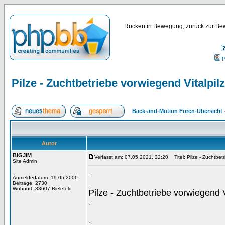
Rücken in Bewegung, zurück zur Bew
P
Pilze - Zuchtbetriebe vorwiegend Vitalpil
Back-and-Motion Foren-Übersicht
Autor
BIGJIM
Verfasst am: 07.05.2021, 22:20
Titel: Pilze - Zuchtbet
Site Admin
.
Anmeldedatum: 19.05.2006
.
Beiträge: 2730
Wohnort: 33607 Bielefeld
Pilze - Zuchtbetriebe vorwiegend V
.
.