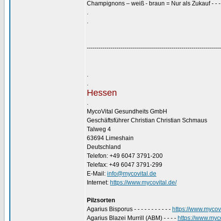
Champignons – weiß - braun = Nur als Zukauf - - 
.
.
--------------------------------------------------------------------
.
.
Hessen
.
MycoVital Gesundheits GmbH
Geschäftsführer Christian Christian Schmaus
Talweg 4
63694 Limeshain
Deutschland
Telefon: +49 6047 3791-200
Telefax: +49 6047 3791-299
E-Mail:
info@mycovital.de
Internet:
https://www.mycovital.de/
Pilzsorten
Agarius Bisporus - - - - - - - - - - -
https://www.mycovi
Agarius Blazei Murrill (ABM) - - - -
https://www.myco