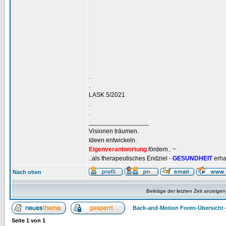
.
.
LASK 5/2021
.
.
_________________
Visionen träumen.
Ideen entwickeln.
Eigenverantwortung
fördern.. ~
..als therapeutisches Endziel -
GESUNDHEIT
erha
Nach oben
Beiträge der letzten Zeit anzeigen
Back-and-Motion Foren-Übersicht
Seite
1
von
1