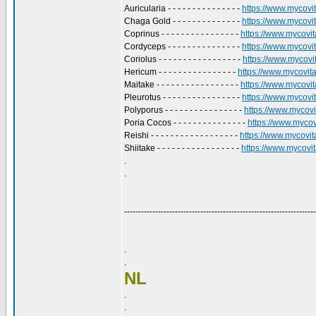
Auricularia - - - - - - - - - - - - - - -
https://www.mycovita
Chaga Gold - - - - - - - - - - - - - -
https://www.mycovit
Coprinus - - - - - - - - - - - - - - - -
https://www.mycovita
Cordyceps - - - - - - - - - - - - - - -
https://www.mycovit
Coriolus - - - - - - - - - - - - - - - - -
https://www.mycovita
Hericum - - - - - - - - - - - - - - - -
https://www.mycovital
Maitake - - - - - - - - - - - - - - - - -
https://www.mycovita
Pleurotus - - - - - - - - - - - - - - - -
https://www.mycovita
Polyporus - - - - - - - - - - - - - - - -
https://www.mycovit
Poria Cocos - - - - - - - - - - - - - - -
https://www.mycovi
Reishi - - - - - - - - - - - - - - - - - -
https://www.mycovital
Shiitake - - - - - - - - - - - - - - - - -
https://www.mycovita
.
.
--------------------------------------------------------------------
.
.
NL
.
.