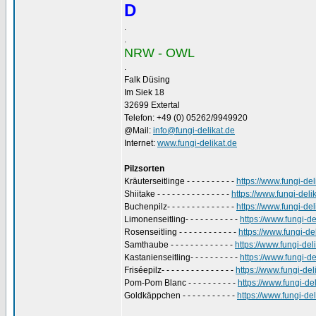
D
.
.
NRW - OWL
.
Falk Düsing
Im Siek 18
32699 Extertal
Telefon: +49 (0) 05262/9949920
@Mail:
info@fungi-delikat.de
Internet:
www.fungi-delikat.de
Pilzsorten
Kräuterseitlinge - - - - - - - - - -
https://www.fungi-de
Shiitake - - - - - - - - - - - - - - -
https://www.fungi-deli
Buchenpilz- - - - - - - - - - - - - -
https://www.fungi-del
Limonenseitling- - - - - - - - - - -
https://www.fungi-de
Rosenseitling - - - - - - - - - - - -
https://www.fungi-de
Samthaube - - - - - - - - - - - - -
https://www.fungi-de
Kastanienseitling- - - - - - - - - -
https://www.fungi-de
Friséepilz- - - - - - - - - - - - - - -
https://www.fungi-de
Pom-Pom Blanc - - - - - - - - - -
https://www.fungi-d
Goldkäppchen - - - - - - - - - - -
https://www.fungi-d