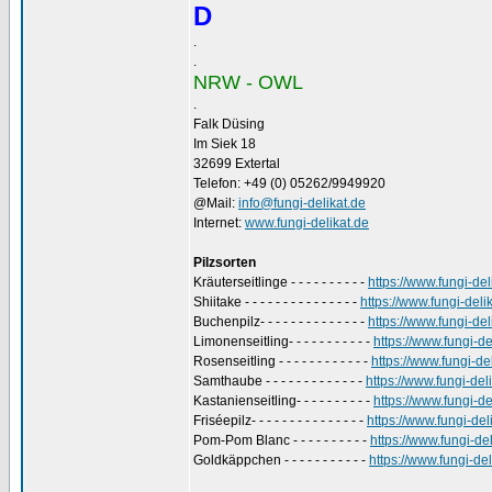
D
.
.
NRW - OWL
.
Falk Düsing
Im Siek 18
32699 Extertal
Telefon: +49 (0) 05262/9949920
@Mail:
info@fungi-delikat.de
Internet:
www.fungi-delikat.de
Pilzsorten
Kräuterseitlinge - - - - - - - - - -
https://www.fungi-de
Shiitake - - - - - - - - - - - - - - -
https://www.fungi-deli
Buchenpilz- - - - - - - - - - - - - -
https://www.fungi-del
Limonenseitling- - - - - - - - - - -
https://www.fungi-de
Rosenseitling - - - - - - - - - - - -
https://www.fungi-de
Samthaube - - - - - - - - - - - - -
https://www.fungi-de
Kastanienseitling- - - - - - - - - -
https://www.fungi-de
Friséepilz- - - - - - - - - - - - - - -
https://www.fungi-de
Pom-Pom Blanc - - - - - - - - - -
https://www.fungi-d
Goldkäppchen - - - - - - - - - - -
https://www.fungi-d