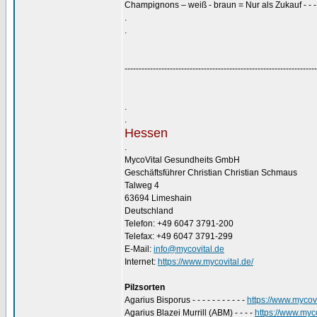
Champignons – weiß - braun = Nur als Zukauf - - 
.
.
--------------------------------------------------------------------
.
.
Hessen
.
MycoVital Gesundheits GmbH
Geschäftsführer Christian Christian Schmaus
Talweg 4
63694 Limeshain
Deutschland
Telefon: +49 6047 3791-200
Telefax: +49 6047 3791-299
E-Mail:
info@mycovital.de
Internet:
https://www.mycovital.de/
Pilzsorten
Agarius Bisporus - - - - - - - - - - -
https://www.mycovi
Agarius Blazei Murrill (ABM) - - - -
https://www.myco