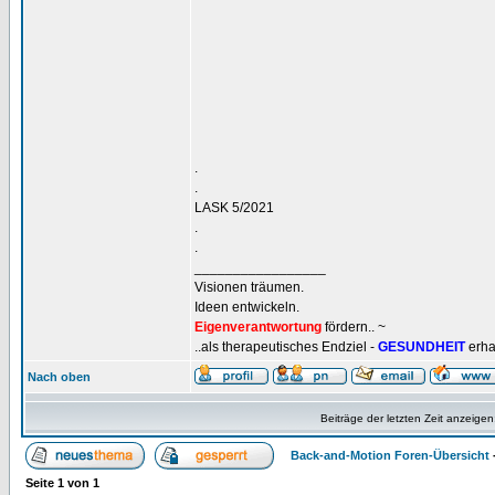
.
.
LASK 5/2021
.
.
_________________
Visionen träumen.
Ideen entwickeln.
Eigenverantwortung
fördern.. ~
..als therapeutisches Endziel -
GESUNDHEIT
erha
Nach oben
Beiträge der letzten Zeit anzeigen
Back-and-Motion Foren-Übersicht
Seite
1
von
1