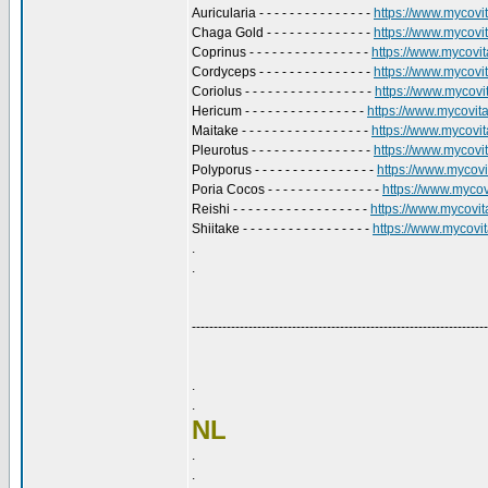
Auricularia - - - - - - - - - - - - - - -
https://www.mycovita
Chaga Gold - - - - - - - - - - - - - -
https://www.mycovit
Coprinus - - - - - - - - - - - - - - - -
https://www.mycovita
Cordyceps - - - - - - - - - - - - - - -
https://www.mycovit
Coriolus - - - - - - - - - - - - - - - - -
https://www.mycovita
Hericum - - - - - - - - - - - - - - - -
https://www.mycovital
Maitake - - - - - - - - - - - - - - - - -
https://www.mycovita
Pleurotus - - - - - - - - - - - - - - - -
https://www.mycovita
Polyporus - - - - - - - - - - - - - - - -
https://www.mycovit
Poria Cocos - - - - - - - - - - - - - - -
https://www.mycovi
Reishi - - - - - - - - - - - - - - - - - -
https://www.mycovital
Shiitake - - - - - - - - - - - - - - - - -
https://www.mycovita
.
.
--------------------------------------------------------------------
.
.
NL
.
.