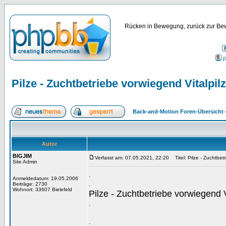
Rücken in Bewegung, zurück zur Bew
P
Pilze - Zuchtbetriebe vorwiegend Vitalpil
Back-and-Motion Foren-Übersicht
Autor
BIGJIM
Verfasst am: 07.05.2021, 22:20
Titel: Pilze - Zuchtbet
Site Admin
.
Anmeldedatum: 19.05.2006
.
Beiträge: 2730
Wohnort: 33607 Bielefeld
Pilze - Zuchtbetriebe vorwiegend V
.
.